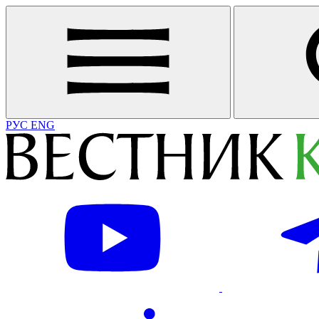
РУС
ENG