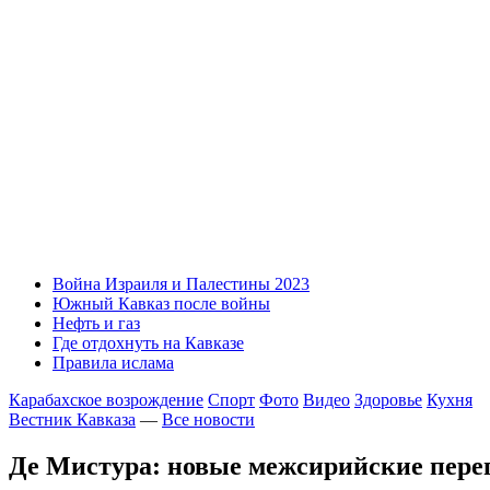
Война Израиля и Палестины 2023
Южный Кавказ после войны
Нефть и газ
Где отдохнуть на Кавказе
Правила ислама
Карабахское возрождение
Спорт
Фото
Видео
Здоровье
Кухня
Вестник Кавказа
—
Все новости
Де Мистура: новые межсирийские перег