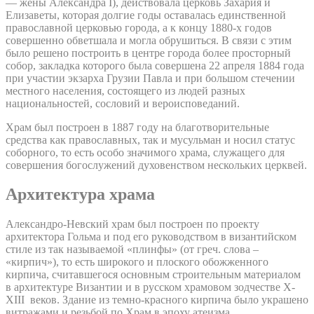
— жены Александра I), действовала церковь Захария и
Елизаветы, которая долгие годы оставалась единственной
православной церковью города, а к концу 1880-х годов
совершенно обветшала и могла обрушиться. В связи с этим
было решено построить в центре города более просторный
собор, закладка которого была совершена 22 апреля 1884 года
при участии экзарха Грузии Павла и при большом стечении
местного населения, состоящего из людей разных
национальностей, сословий и вероисповеданий.
Храм был построен в 1887 году на благотворительные
средства как православных, так и мусульман и носил статус
соборного, то есть особо значимого храма, служащего для
совершения богослужений духовенством нескольких церквей.
Архитектура храма
Александро-Невский храм был построен по проекту
архитектора Гольма и под его руководством в византийском
стиле из так называемой «плинфы» (от греч. слова –
«кирпич»), то есть широкого и плоского обожженного
кирпича, считавшегося основным строительным материалом
в архитектуре Византии и в русском храмовом зодчестве X-
XIII веков. Здание из темно-красного кирпича было украшено
витражами и резьбой по Храм в эпоху атеизма