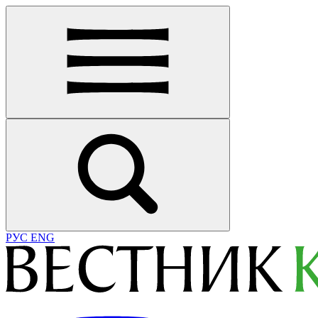
РУС
ENG