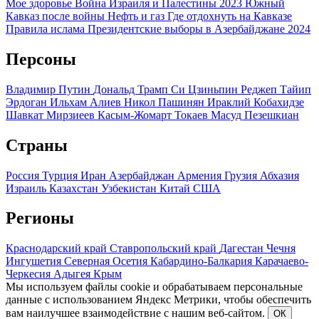
Мое здоровье
Война Израиля и Палестины 2023
Южный
Кавказ после войны
Нефть и газ
Где отдохнуть на Кавказе
Правила ислама
Президентские выборы в Азербайджане 2024
Персоны
Владимир Путин
Дональд Трамп
Си Цзиньпин
Реджеп Тайип
Эрдоган
Ильхам Алиев
Никол Пашинян
Ираклий Кобахидзе
Шавкат Мирзиеев
Касым-Жомарт Токаев
Масуд Пезешкиан
Страны
Россия
Турция
Иран
Азербайджан
Армения
Грузия
Абхазия
Израиль
Казахстан
Узбекистан
Китай
США
Регионы
Краснодарский край
Ставропольский край
Дагестан
Чечня
Ингушетия
Северная Осетия
Кабардино-Балкария
Карачаево-
Черкесия
Адыгея
Крым
Мы используем файлы cookie и обрабатываем персональные
данные с использованием Яндекс Метрики, чтобы обеспечить
вам наилучшее взаимодействие с нашим веб-сайтом.
ОК