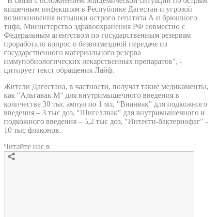
"В связи с осложнением эпидемической ситуации по острым
кишечным инфекциям в Республике Дагестан и угрозой
возникновения вспышки острого гепатита А и брюшного
тифа, Министерство здравоохранения РФ совместно с
Федеральным агентством по государственным резервам
проработало вопрос о безвозмездной передаче из
государственного материального резерва
иммунобиологических лекарственных препаратов", -
цитирует текст обращения Лайф.
Жители Дагестана, в частности, получат такие медикаменты,
как "Альгавак М" для внутримышечного введения в
количестве 30 тыс ампул по 1 мл, "Вианвак" для подкожного
введения – 3 тыс доз, "Шигеллвак" для внутримышечного и
подкожного введения – 5,2 тыс доз, "Интести-бактериофаг" -
10 тыс флаконов.
Читайте нас в