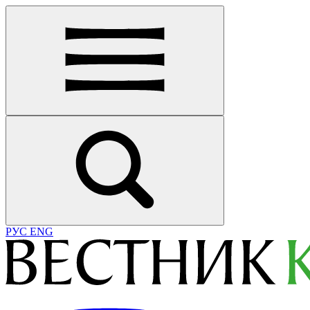
РУС
ENG