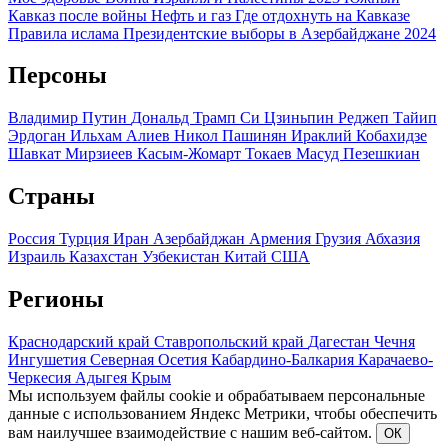
Кавказ после войны
Нефть и газ
Где отдохнуть на Кавказе
Правила ислама
Президентские выборы в Азербайджане 2024
Персоны
Владимир Путин
Дональд Трамп
Си Цзиньпин
Реджеп Тайип
Эрдоган
Ильхам Алиев
Никол Пашинян
Ираклий Кобахидзе
Шавкат Мирзиеев
Касым-Жомарт Токаев
Масуд Пезешкиан
Страны
Россия
Турция
Иран
Азербайджан
Армения
Грузия
Абхазия
Израиль
Казахстан
Узбекистан
Китай
США
Регионы
Краснодарский край
Ставропольский край
Дагестан
Чечня
Ингушетия
Северная Осетия
Кабардино-Балкария
Карачаево-
Черкесия
Адыгея
Крым
Мы используем файлы cookie и обрабатываем персональные
данные с использованием Яндекс Метрики, чтобы обеспечить
вам наилучшее взаимодействие с нашим веб-сайтом.
ОК