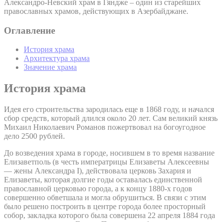
Александро-Невский храм в Гяндже – один из старейших
православных храмов, действующих в Азербайджане.
Оглавление
История храма
Архитектура храма
Значение храма
История храма
Идея его строительства зародилась еще в 1868 году, и начался
сбор средств, который длился около 20 лет. Сам великий князь
Михаил Николаевич Романов пожертвовал на богоугодное
дело 2500 рублей.
До возведения храма в городе, носившем в то время название
Елизаветполь (в честь императрицы Елизаветы Алексеевны
— жены Александра I), действовала церковь Захария и
Елизаветы, которая долгие годы оставалась единственной
православной церковью города, а к концу 1880-х годов
совершенно обветшала и могла обрушиться. В связи с этим
было решено построить в центре города более просторный
собор, закладка которого была совершена 22 апреля 1884 года