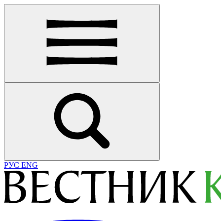
РУС
ENG