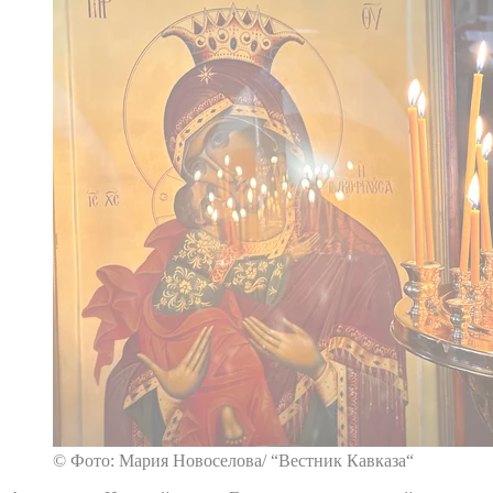
© Фото: Мария Новоселова/ “Вестник Кавказа“