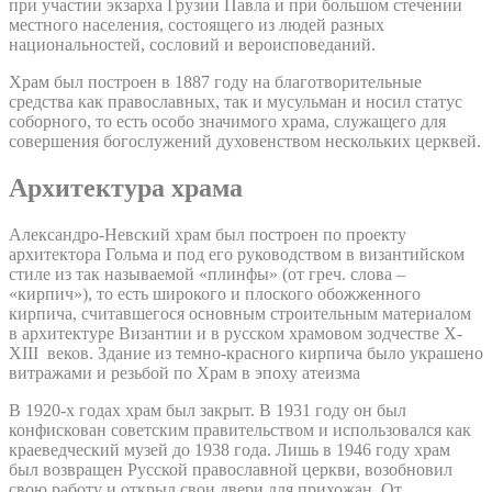
при участии экзарха Грузии Павла и при большом стечении
местного населения, состоящего из людей разных
национальностей, сословий и вероисповеданий.
Храм был построен в 1887 году на благотворительные
средства как православных, так и мусульман и носил статус
соборного, то есть особо значимого храма, служащего для
совершения богослужений духовенством нескольких церквей.
Архитектура храма
Александро-Невский храм был построен по проекту
архитектора Гольма и под его руководством в византийском
стиле из так называемой «плинфы» (от греч. слова –
«кирпич»), то есть широкого и плоского обожженного
кирпича, считавшегося основным строительным материалом
в архитектуре Византии и в русском храмовом зодчестве X-
XIII веков. Здание из темно-красного кирпича было украшено
витражами и резьбой по Храм в эпоху атеизма
В 1920-х годах храм был закрыт. В 1931 году он был
конфискован советским правительством и использовался как
краеведческий музей до 1938 года. Лишь в 1946 году храм
был возвращен Русской православной церкви, возобновил
свою работу и открыл свои двери для прихожан. От