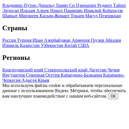
Владимир Путин
Дональд Трамп
Си Цзиньпин
Реджеп Тайип
Эрдоган
Ильхам Алиев
Никол Пашинян
Ираклий Кобахидзе
Шавкат Мирзиеев
Касым-Жомарт Токаев
Масуд Пезешкиан
Страны
Россия
Турция
Иран
Азербайджан
Армения
Грузия
Абхазия
Израиль
Казахстан
Узбекистан
Китай
США
Регионы
Краснодарский край
Ставропольский край
Дагестан
Чечня
Ингушетия
Северная Осетия
Кабардино-Балкария
Карачаево-
Черкесия
Адыгея
Крым
Мы используем файлы cookie и обрабатываем персональные
данные с использованием Яндекс Метрики, чтобы обеспечить
вам наилучшее взаимодействие с нашим веб-сайтом.
ОК