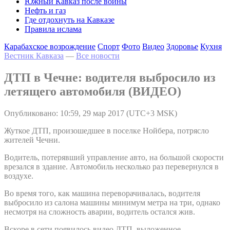
Южный Кавказ после войны
Нефть и газ
Где отдохнуть на Кавказе
Правила ислама
Карабахское возрождение
Спорт
Фото
Видео
Здоровье
Кухня
Вестник Кавказа
—
Все новости
ДТП в Чечне: водителя выбросило из
летящего автомобиля (ВИДЕО)
Опубликовано: 10:59, 29 мар 2017 (UTC+3 MSK)
Жуткое ДТП, произошедшее в поселке Нойбера, потрясло
жителей Чечни.
Водитель, потерявший управление авто, на большой скорости
врезался в здание. Автомобиль несколько раз перевернулся в
воздухе.
Во время того, как машина переворачивалась, водителя
выбросило из салона машины минимум метра на три, однако
несмотря на сложность аварии, водитель остался жив.
Вскоре в сети появилось видео ДТП, выложенное