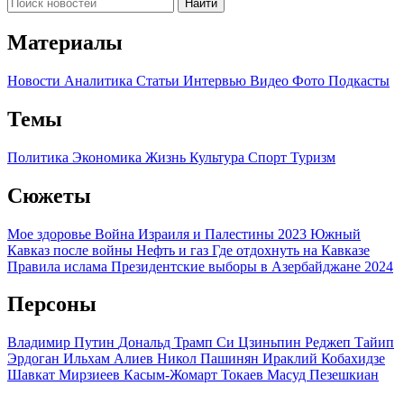
Найти
Материалы
Новости
Аналитика
Статьи
Интервью
Видео
Фото
Подкасты
Темы
Политика
Экономика
Жизнь
Культура
Спорт
Туризм
Сюжеты
Мое здоровье
Война Израиля и Палестины 2023
Южный
Кавказ после войны
Нефть и газ
Где отдохнуть на Кавказе
Правила ислама
Президентские выборы в Азербайджане 2024
Персоны
Владимир Путин
Дональд Трамп
Си Цзиньпин
Реджеп Тайип
Эрдоган
Ильхам Алиев
Никол Пашинян
Ираклий Кобахидзе
Шавкат Мирзиеев
Касым-Жомарт Токаев
Масуд Пезешкиан