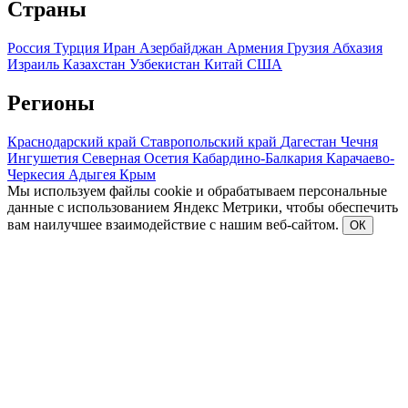
Страны
Россия
Турция
Иран
Азербайджан
Армения
Грузия
Абхазия
Израиль
Казахстан
Узбекистан
Китай
США
Регионы
Краснодарский край
Ставропольский край
Дагестан
Чечня
Ингушетия
Северная Осетия
Кабардино-Балкария
Карачаево-
Черкесия
Адыгея
Крым
Мы используем файлы cookie и обрабатываем персональные
данные с использованием Яндекс Метрики, чтобы обеспечить
вам наилучшее взаимодействие с нашим веб-сайтом.
ОК