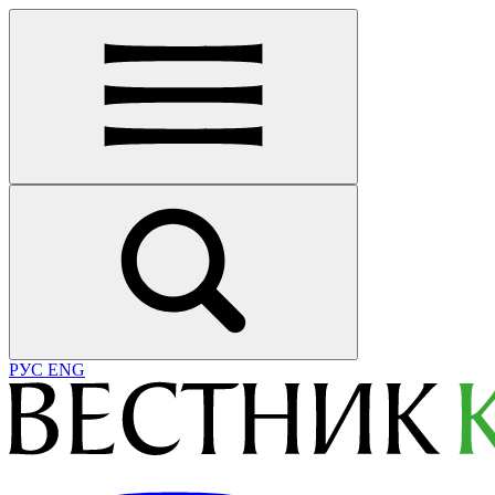
РУС
ENG