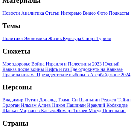
Материалы
Новости
Аналитика
Статьи
Интервью
Видео
Фото
Подкасты
Темы
Политика
Экономика
Жизнь
Культура
Спорт
Туризм
Сюжеты
Мое здоровье
Война Израиля и Палестины 2023
Южный
Кавказ после войны
Нефть и газ
Где отдохнуть на Кавказе
Правила ислама
Президентские выборы в Азербайджане 2024
Персоны
Владимир Путин
Дональд Трамп
Си Цзиньпин
Реджеп Тайип
Эрдоган
Ильхам Алиев
Никол Пашинян
Ираклий Кобахидзе
Шавкат Мирзиеев
Касым-Жомарт Токаев
Масуд Пезешкиан
Страны