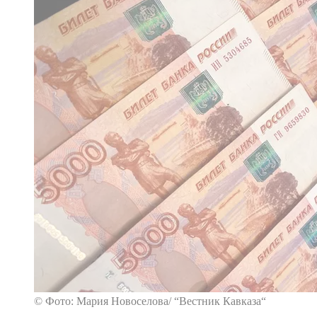
© Фото: Мария Новоселова/ “Вестник Кавказа“