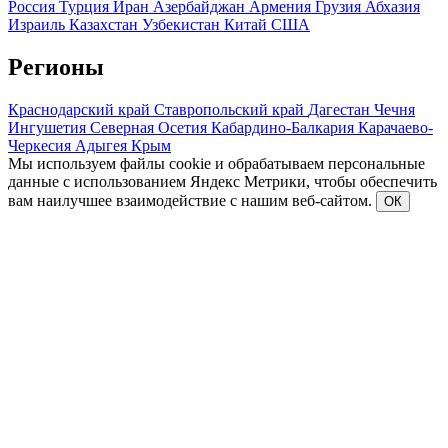
Россия
Турция
Иран
Азербайджан
Армения
Грузия
Абхазия
Израиль
Казахстан
Узбекистан
Китай
США
Регионы
Краснодарский край
Ставропольский край
Дагестан
Чечня
Ингушетия
Северная Осетия
Кабардино-Балкария
Карачаево-
Черкесия
Адыгея
Крым
Мы используем файлы cookie и обрабатываем персональные
данные с использованием Яндекс Метрики, чтобы обеспечить
вам наилучшее взаимодействие с нашим веб-сайтом.
ОК