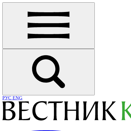
РУС
ENG