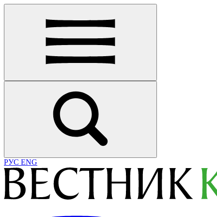
РУС
ENG