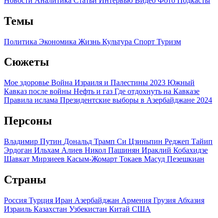
Новости
Аналитика
Статьи
Интервью
Видео
Фото
Подкасты
Темы
Политика
Экономика
Жизнь
Культура
Спорт
Туризм
Сюжеты
Мое здоровье
Война Израиля и Палестины 2023
Южный
Кавказ после войны
Нефть и газ
Где отдохнуть на Кавказе
Правила ислама
Президентские выборы в Азербайджане 2024
Персоны
Владимир Путин
Дональд Трамп
Си Цзиньпин
Реджеп Тайип
Эрдоган
Ильхам Алиев
Никол Пашинян
Ираклий Кобахидзе
Шавкат Мирзиеев
Касым-Жомарт Токаев
Масуд Пезешкиан
Страны
Россия
Турция
Иран
Азербайджан
Армения
Грузия
Абхазия
Израиль
Казахстан
Узбекистан
Китай
США