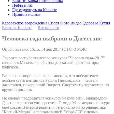
Южный Кавказ после войны
Нефть и газ
Где отдохнуть на Кавказе
Правила ислама
Карабахское возрождение
Спорт
Фото
Видео
Здоровье
Кухня
Вестник Кавказа
—
Все новости
Человека года выбрали в Дагестане
Опубликовано: 16:15, 14 дек 2017 (UTC+3 MSK)
Лауреата республиканского конкурса "Человек года–2017"
назвали в Махачкале, об этом рассказали организаторы
конкурса.
Все члены жюри сошлись во мнении, что победителем
должен стать альпинист Рашид Гаджиясулов – первый
дагестанец, покоривший Эверест. Спортсмену торжественно
вручили диплом.
По словам председателя конкурсной комиссии, завкафедрой
Дагестанского госуниверситета Гамида Магомедова, конкурс
был создан Центром развития региональной журналистики
"Каспий-Медиа" и телекомпанией "Море-ТВ" с целью