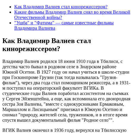
Как Владимир Валиев стал кинорежиссером?
Какие фильмы Владимир Валиев снял во время Великой
Отечественной войны?
"Ушба" и "Фатима" — самые известные фильмы
Владимира Валиева
Как Владимир Валиев стал
кинорежиссером?
Владимир Валиев родился 18 июня 1910 года в Тбилиси, с
детства часто бывал в родовом селе в Знаурском районе
Южной Осетии. В 1927 году он начал учиться в школе-студии
при Госкинпроме Грузии (так тогда называлась "Грузия-
фильм"), через два года стал помощником режиссера, а в 1931-
м поступил на операторский факультет ВГИКа. В
студенческие годы Валиев поработал ассистентом на съемках
у Сергея Эйзенштейна, а еще, как вспоминала его двоюродная
сестра Зоя Валиева, "вместе с однокурсниками Ермаковым,
Маршаллом и Лисицыным" приезжал в Южную Осетию и
снимал "природу, жителей села, тружеников, и в итоге время
спустя вышел документальный фильм "Родное село"".
ВГИК Валиев окончил в 1936 году, вернулся на Тбилисскую