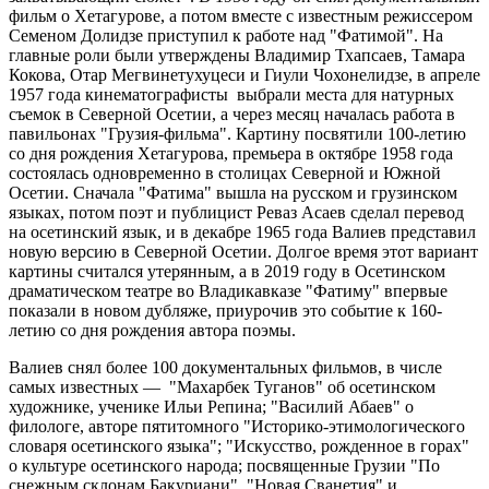
фильм о Хетагурове, а потом вместе с известным режиссером
Семеном Долидзе приступил к работе над "Фатимой". На
главные роли были утверждены Владимир Тхапсаев, Тамара
Кокова, Отар Мегвинетухуцеси и Гиули Чохонелидзе, в апреле
1957 года кинематографисты выбрали места для натурных
съемок в Северной Осетии, а через месяц началась работа в
павильонах "Грузия-фильма". Картину посвятили 100-летию
со дня рождения Хетагурова, премьера в октябре 1958 года
состоялась одновременно в столицах Северной и Южной
Осетии. Сначала "Фатима" вышла на русском и грузинском
языках, потом поэт и публицист Реваз Асаев сделал перевод
на осетинский язык, и в декабре 1965 года Валиев представил
новую версию в Северной Осетии. Долгое время этот вариант
картины считался утерянным, а в 2019 году в Осетинском
драматическом театре во Владикавказе "Фатиму" впервые
показали в новом дубляже, приурочив это событие к 160-
летию со дня рождения автора поэмы.
Валиев снял более 100 документальных фильмов, в числе
самых известных — "Махарбек Туганов" об осетинском
художнике, ученике Ильи Репина; "Василий Абаев" о
филологе, авторе пятитомного "Историко-этимологического
словаря осетинского языка"; "Искусство, рожденное в горах"
о культуре осетинского народа; посвященные Грузии "По
снежным склонам Бакуриани", "Новая Сванетия" и