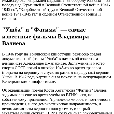
Режиссер был награжден медалями "За оборону Кавказа", "За
победу над Германией в Великой Отечественной войне 1941-
1945 гг.", "За доблестный труд в Великой Отечественной
войне 1941-1945 гг." и орденом Отечественной войны II
степени.
"Ушба" и "Фатима" — самые
известные фильмы Владимира
Валиева
В 1946 году на Тбилисской киностудии режиссер создал
документальный фильм "Ушба" в память об известном
альпинисте Александре Джапаридзе. Заслуженный мастер
спорта СССР погиб в октябре 1945-го во время траверса
(подъема на вершину и спуск по разным маршрутам) вершин
Ушбы. В 1947 году картина была показана на международном
Венецианском кинофестивале.
Об экранизации поэмы Коста Хетагурова "Фатима" Валиев
задумывался еще во время учебы во ВГИКе: его, по
собственному признанию, "привлекло многое: и поэтичность
произведения, и его демократическая направленность, и
вечно живая тема верности долгу, семье, и острый
захватывающий сюжет". В 1956 году он снял документальный