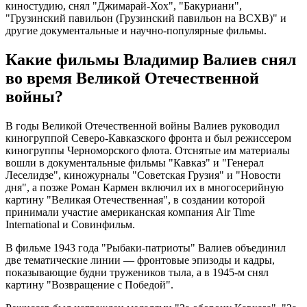
киностудию, снял "Джимарай-Хох", "Бакуриани",
"Грузинский павильон (Грузинский павильон на ВСХВ)" и
другие документальные и научно-популярные фильмы.
Какие фильмы Владимир Валиев снял
во время Великой Отечественной
войны?
В годы Великой Отечественной войны Валиев руководил
киногруппой Северо-Кавказского фронта и был режиссером
киногруппы Черноморского флота. Отснятые им материалы
вошли в документальные фильмы "Кавказ" и "Генерал
Леселидзе", киножурналы "Советская Грузия" и "Новости
дня", а позже Роман Кармен включил их в многосерийную
картину "Великая Отечественная", в создании которой
принимали участие американская компания Air Time
International и Совинфильм.
В фильме 1943 года "Рыбаки-патриоты" Валиев объединил
две тематические линии — фронтовые эпизоды и кадры,
показывающие будни тружеников тыла, а в 1945-м снял
картину "Возвращение с Победой".