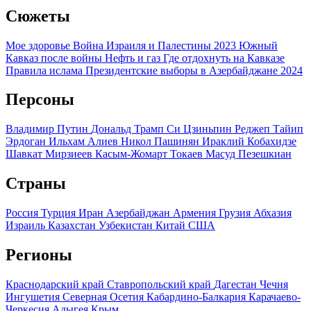
Сюжеты
Мое здоровье
Война Израиля и Палестины 2023
Южный
Кавказ после войны
Нефть и газ
Где отдохнуть на Кавказе
Правила ислама
Президентские выборы в Азербайджане 2024
Персоны
Владимир Путин
Дональд Трамп
Си Цзиньпин
Реджеп Тайип
Эрдоган
Ильхам Алиев
Никол Пашинян
Ираклий Кобахидзе
Шавкат Мирзиеев
Касым-Жомарт Токаев
Масуд Пезешкиан
Страны
Россия
Турция
Иран
Азербайджан
Армения
Грузия
Абхазия
Израиль
Казахстан
Узбекистан
Китай
США
Регионы
Краснодарский край
Ставропольский край
Дагестан
Чечня
Ингушетия
Северная Осетия
Кабардино-Балкария
Карачаево-
Черкесия
Адыгея
Крым