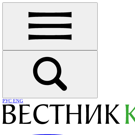
РУС
ENG