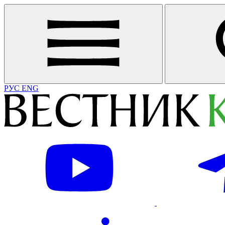
РУС
ENG