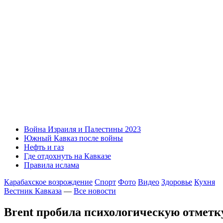
Война Израиля и Палестины 2023
Южный Кавказ после войны
Нефть и газ
Где отдохнуть на Кавказе
Правила ислама
Карабахское возрождение
Спорт
Фото
Видео
Здоровье
Кухня
Вестник Кавказа
—
Все новости
Brent пробила психологическую отметку