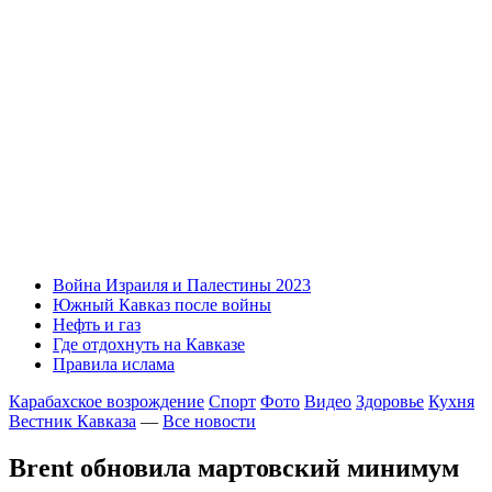
Война Израиля и Палестины 2023
Южный Кавказ после войны
Нефть и газ
Где отдохнуть на Кавказе
Правила ислама
Карабахское возрождение
Спорт
Фото
Видео
Здоровье
Кухня
Вестник Кавказа
—
Все новости
Brent обновила мартовский минимум