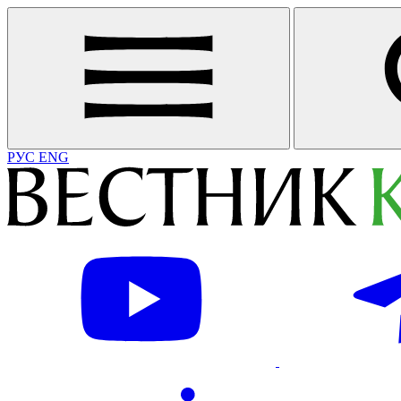
РУС
ENG