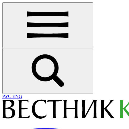
РУС
ENG