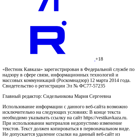
Поделиться
Дзен
Новости
Telegram
Вконтакте
5605 просмотров
Вам может быть интересно
Махачкалинское "Динамо" проиграло
"Крыльям Советов" в Кубке России
20:30, 4 авг 2026