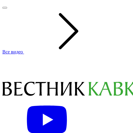
Все видео
Вестник Кавказа
—
Все новости
"Ахмат" уступил в Кубке России
"Краснодару"
Опубликовано: 0:48, 6 авг 2026 (UTC+3 MSK)
© Фото: Мария Новоселова/ “Вестник Кавказа“