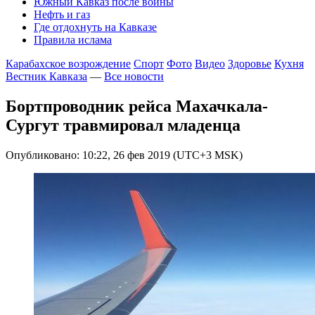
Южный Кавказ после войны
Нефть и газ
Где отдохнуть на Кавказе
Правила ислама
Карабахское возрождение
Спорт
Фото
Видео
Здоровье
Кухня
Вестник Кавказа
—
Все новости
Бортпроводник рейса Махачкала-
Сургут травмировал младенца
Опубликовано: 10:22, 26 фев 2019 (UTC+3 MSK)