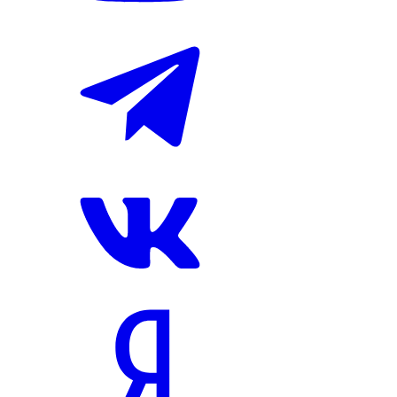
"Краснодар" победил дома "Ахмат" в Кубке России.
Победитель противостояния определился в серии
послематчевых пенальти.
В среду, 5 августа, прошла встреча
Кубка России по футболу
между "Краснодаром" и "Ахматом".
Основное время матче завершилось вничью 1:1. На гол
"Краснодара", забитый полузащитником Даниилом Уткиным
на 66-й минуте, грозненцы ответили точным ударом
нападающего Максима Самородова на 93-й минуте. В серии
послематчевых пенальти сильнее был "Краснодар" (5:4).
Следующим соперником "Краснодара" в Кубке России будет
московское "Динамо". Игра состоится в Москве 19 августа. За
день до этого "Ахмат" сыграет дома с "Факелом".
Читайте нас в