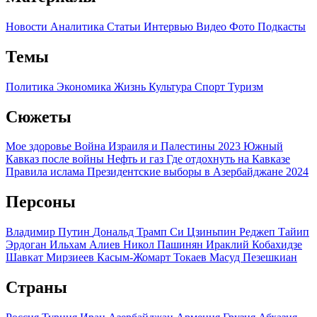
Новости
Аналитика
Статьи
Интервью
Видео
Фото
Подкасты
Темы
Политика
Экономика
Жизнь
Культура
Спорт
Туризм
Сюжеты
Мое здоровье
Война Израиля и Палестины 2023
Южный
Кавказ после войны
Нефть и газ
Где отдохнуть на Кавказе
Правила ислама
Президентские выборы в Азербайджане 2024
Персоны
Владимир Путин
Дональд Трамп
Си Цзиньпин
Реджеп Тайип
Эрдоган
Ильхам Алиев
Никол Пашинян
Ираклий Кобахидзе
Шавкат Мирзиеев
Касым-Жомарт Токаев
Масуд Пезешкиан
Страны