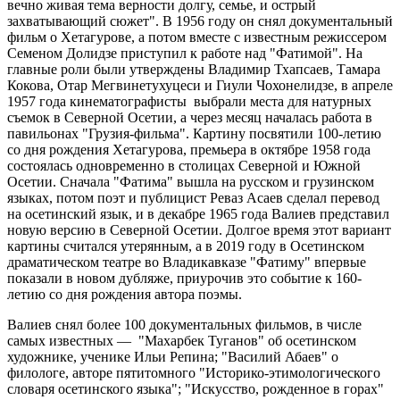
вечно живая тема верности долгу, семье, и острый
захватывающий сюжет". В 1956 году он снял документальный
фильм о Хетагурове, а потом вместе с известным режиссером
Семеном Долидзе приступил к работе над "Фатимой". На
главные роли были утверждены Владимир Тхапсаев, Тамара
Кокова, Отар Мегвинетухуцеси и Гиули Чохонелидзе, в апреле
1957 года кинематографисты выбрали места для натурных
съемок в Северной Осетии, а через месяц началась работа в
павильонах "Грузия-фильма". Картину посвятили 100-летию
со дня рождения Хетагурова, премьера в октябре 1958 года
состоялась одновременно в столицах Северной и Южной
Осетии. Сначала "Фатима" вышла на русском и грузинском
языках, потом поэт и публицист Реваз Асаев сделал перевод
на осетинский язык, и в декабре 1965 года Валиев представил
новую версию в Северной Осетии. Долгое время этот вариант
картины считался утерянным, а в 2019 году в Осетинском
драматическом театре во Владикавказе "Фатиму" впервые
показали в новом дубляже, приурочив это событие к 160-
летию со дня рождения автора поэмы.
Валиев снял более 100 документальных фильмов, в числе
самых известных — "Махарбек Туганов" об осетинском
художнике, ученике Ильи Репина; "Василий Абаев" о
филологе, авторе пятитомного "Историко-этимологического
словаря осетинского языка"; "Искусство, рожденное в горах"