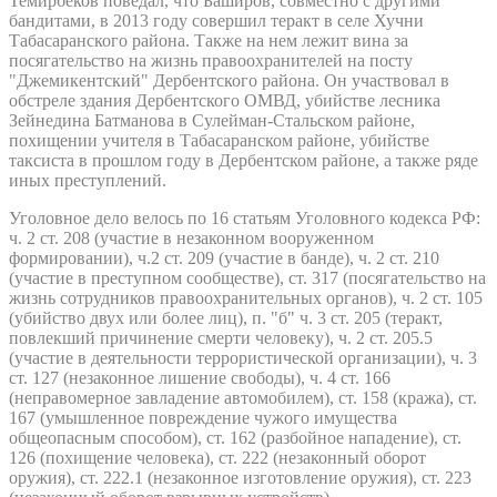
Темирбеков поведал, что Баширов, совместно с другими
бандитами, в 2013 году совершил теракт в селе Хучни
Табасаранского района. Также на нем лежит вина за
посягательство на жизнь правоохранителей на посту
"Джемикентский" Дербентского района. Он участвовал в
обстреле здания Дербентского ОМВД, убийстве лесника
Зейнедина Батманова в Сулейман-Стальском районе,
похищении учителя в Табасаранском районе, убийстве
таксиста в прошлом году в Дербентском районе, а также ряде
иных преступлений.
Уголовное дело велось по 16 статьям Уголовного кодекса РФ:
ч. 2 ст. 208 (участие в незаконном вооруженном
формировании), ч.2 ст. 209 (участие в банде), ч. 2 ст. 210
(участие в преступном сообществе), ст. 317 (посягательство на
жизнь сотрудников правоохранительных органов), ч. 2 ст. 105
(убийство двух или более лиц), п. "б" ч. 3 ст. 205 (теракт,
повлекший причинение смерти человеку), ч. 2 ст. 205.5
(участие в деятельности террористической организации), ч. 3
ст. 127 (незаконное лишение свободы), ч. 4 ст. 166
(неправомерное завладение автомобилем), ст. 158 (кража), ст.
167 (умышленное повреждение чужого имущества
общеопасным способом), ст. 162 (разбойное нападение), ст.
126 (похищение человека), ст. 222 (незаконный оборот
оружия), ст. 222.1 (незаконное изготовление оружия), ст. 223