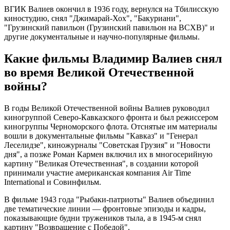
ВГИК Валиев окончил в 1936 году, вернулся на Тбилисскую
киностудию, снял "Джимарай-Хох", "Бакуриани",
"Грузинский павильон (Грузинский павильон на ВСХВ)" и
другие документальные и научно-популярные фильмы.
Какие фильмы Владимир Валиев снял
во время Великой Отечественной
войны?
В годы Великой Отечественной войны Валиев руководил
киногруппой Северо-Кавказского фронта и был режиссером
киногруппы Черноморского флота. Отснятые им материалы
вошли в документальные фильмы "Кавказ" и "Генерал
Леселидзе", киножурналы "Советская Грузия" и "Новости
дня", а позже Роман Кармен включил их в многосерийную
картину "Великая Отечественная", в создании которой
принимали участие американская компания Air Time
International и Совинфильм.
В фильме 1943 года "Рыбаки-патриоты" Валиев объединил
две тематические линии — фронтовые эпизоды и кадры,
показывающие будни тружеников тыла, а в 1945-м снял
картину "Возвращение с Победой".