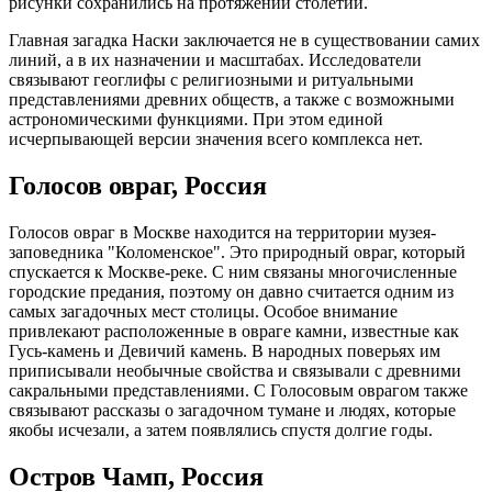
рисунки сохранились на протяжении столетий.
Главная загадка Наски заключается не в существовании самих
линий, а в их назначении и масштабах. Исследователи
связывают геоглифы с религиозными и ритуальными
представлениями древних обществ, а также с возможными
астрономическими функциями. При этом единой
исчерпывающей версии значения всего комплекса нет.
Голосов овраг, Россия
Голосов овраг в Москве находится на территории музея-
заповедника "Коломенское". Это природный овраг, который
спускается к Москве-реке. С ним связаны многочисленные
городские предания, поэтому он давно считается одним из
самых загадочных мест столицы. Особое внимание
привлекают расположенные в овраге камни, известные как
Гусь-камень и Девичий камень. В народных поверьях им
приписывали необычные свойства и связывали с древними
сакральными представлениями. С Голосовым оврагом также
связывают рассказы о загадочном тумане и людях, которые
якобы исчезали, а затем появлялись спустя долгие годы.
Остров Чамп, Россия