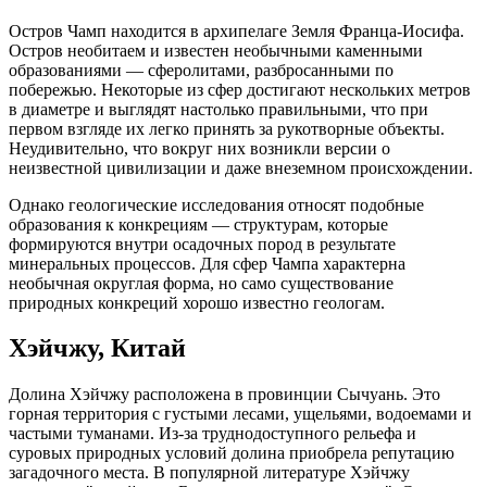
Остров Чамп находится в архипелаге Земля Франца-Иосифа.
Остров необитаем и известен необычными каменными
образованиями — сферолитами, разбросанными по
побережью. Некоторые из сфер достигают нескольких метров
в диаметре и выглядят настолько правильными, что при
первом взгляде их легко принять за рукотворные объекты.
Неудивительно, что вокруг них возникли версии о
неизвестной цивилизации и даже внеземном происхождении.
Однако геологические исследования относят подобные
образования к конкрециям — структурам, которые
формируются внутри осадочных пород в результате
минеральных процессов. Для сфер Чампа характерна
необычная округлая форма, но само существование
природных конкреций хорошо известно геологам.
Хэйчжу, Китай
Долина Хэйчжу расположена в провинции Сычуань. Это
горная территория с густыми лесами, ущельями, водоемами и
частыми туманами. Из-за труднодоступного рельефа и
суровых природных условий долина приобрела репутацию
загадочного места. В популярной литературе Хэйчжу