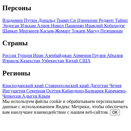
Персоны
Владимир Путин
Дональд Трамп
Си Цзиньпин
Реджеп Тайип
Эрдоган
Ильхам Алиев
Никол Пашинян
Ираклий Кобахидзе
Шавкат Мирзиеев
Касым-Жомарт Токаев
Масуд Пезешкиан
Страны
Россия
Турция
Иран
Азербайджан
Армения
Грузия
Абхазия
Израиль
Казахстан
Узбекистан
Китай
США
Регионы
Краснодарский край
Ставропольский край
Дагестан
Чечня
Ингушетия
Северная Осетия
Кабардино-Балкария
Карачаево-
Черкесия
Адыгея
Крым
Мы используем файлы cookie и обрабатываем персональные
данные с использованием Яндекс Метрики, чтобы обеспечить
вам наилучшее взаимодействие с нашим веб-сайтом.
ОК