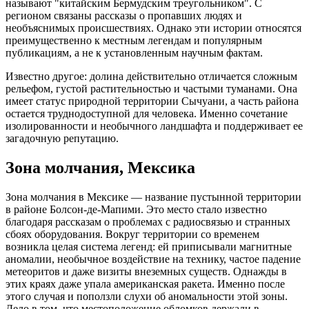
называют "китайским Бермудским треугольником". С
регионом связаны рассказы о пропавших людях и
необъяснимых происшествиях. Однако эти истории относятся
преимущественно к местным легендам и популярным
публикациям, а не к установленным научным фактам.
Известно другое: долина действительно отличается сложным
рельефом, густой растительностью и частыми туманами. Она
имеет статус природной территории Сычуани, а часть района
остается труднодоступной для человека. Именно сочетание
изолированности и необычного ландшафта и поддерживает ее
загадочную репутацию.
Зона молчания, Мексика
Зона молчания в Мексике — название пустынной территории
в районе Болсон-де-Мапими. Это место стало известно
благодаря рассказам о проблемах с радиосвязью и странных
сбоях оборудования. Вокруг территории со временем
возникла целая система легенд: ей приписывали магнитные
аномалии, необычное воздействие на технику, частое падение
метеоритов и даже визиты внеземных существ. Однажды в
этих краях даже упала американская ракета. Именно после
этого случая и поползли слухи об аномальности этой зоны.
Дело в том, что местоположение обломков держали в