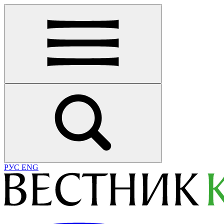
РУС
ENG