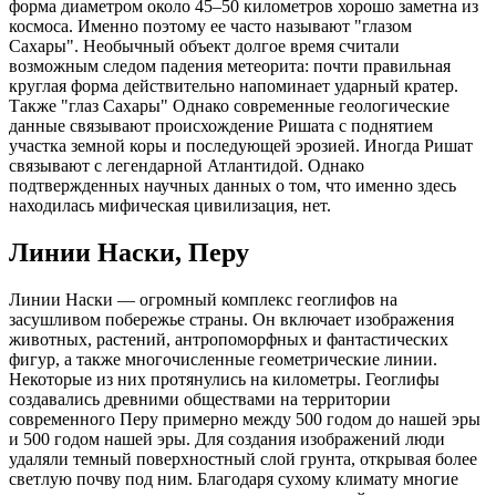
форма диаметром около 45–50 километров хорошо заметна из
космоса. Именно поэтому ее часто называют "глазом
Сахары". Необычный объект долгое время считали
возможным следом падения метеорита: почти правильная
круглая форма действительно напоминает ударный кратер.
Также "глаз Сахары" Однако современные геологические
данные связывают происхождение Ришата с поднятием
участка земной коры и последующей эрозией. Иногда Ришат
связывают с легендарной Атлантидой. Однако
подтвержденных научных данных о том, что именно здесь
находилась мифическая цивилизация, нет.
Линии Наски, Перу
Линии Наски — огромный комплекс геоглифов на
засушливом побережье страны. Он включает изображения
животных, растений, антропоморфных и фантастических
фигур, а также многочисленные геометрические линии.
Некоторые из них протянулись на километры. Геоглифы
создавались древними обществами на территории
современного Перу примерно между 500 годом до нашей эры
и 500 годом нашей эры. Для создания изображений люди
удаляли темный поверхностный слой грунта, открывая более
светлую почву под ним. Благодаря сухому климату многие