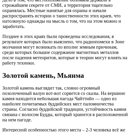
строжайшем секрете от СМИ, а территория тщательно
охранялась. Местные нанятые для охраны и начали
распространять истории о таинственности этих краев, что
натолкнуло однажды на мысль о том, что на этом можно и
заработать.
Позднее в этих краях были проведены исследования, в
результате которых было выяснено, что радиопомехи в Зоне
молчания могут возникать по вполне земным причинам,
среди которых большое содержание магнитных металлов
после падения метеоритов, которые в теории могут влиять на
работу техники.
Золотой камень, Мьянма
Золотой камень выглядит так, словно огромный
позолоченный валун вот-вот сорвется со скалы. На вершине
камня находится небольшая пагода Чайттийо — одно из
наиболее почитаемых буддийских мест паломничества
страны. Согласно буддийской традиции, устойчивость камня
связана с волосом Будды, который хранится в расположенной
на нем пагоде.
Интересной особенностью этого места – 2-3 человека всё же