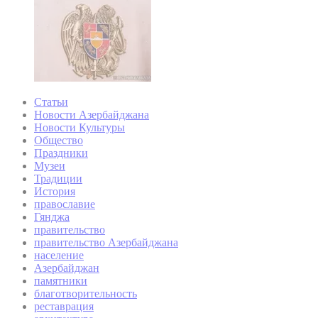
Статьи
Новости Азербайджана
Новости Культуры
Общество
Праздники
Музеи
Традиции
История
православие
Гянджа
правительство
правительство Азербайджана
население
Азербайджан
памятники
благотворительность
реставрация