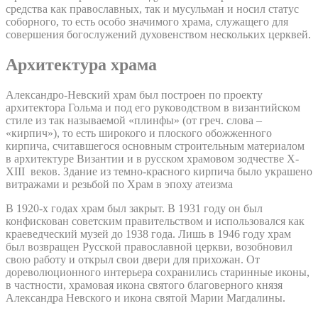
средства как православных, так и мусульман и носил статус
соборного, то есть особо значимого храма, служащего для
совершения богослужений духовенством нескольких церквей.
Архитектура храма
Александро-Невский храм был построен по проекту
архитектора Гольма и под его руководством в византийском
стиле из так называемой «плинфы» (от греч. слова –
«кирпич»), то есть широкого и плоского обожженного
кирпича, считавшегося основным строительным материалом
в архитектуре Византии и в русском храмовом зодчестве X-
XIII веков. Здание из темно-красного кирпича было украшено
витражами и резьбой по Храм в эпоху атеизма
В 1920-х годах храм был закрыт. В 1931 году он был
конфискован советским правительством и использовался как
краеведческий музей до 1938 года. Лишь в 1946 году храм
был возвращен Русской православной церкви, возобновил
свою работу и открыл свои двери для прихожан. От
дореволюционного интерьера сохранились старинные иконы,
в частности, храмовая икона святого благоверного князя
Александра Невского и икона святой Марии Магдалины.