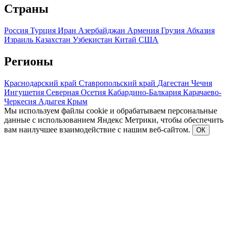
Страны
Россия
Турция
Иран
Азербайджан
Армения
Грузия
Абхазия
Израиль
Казахстан
Узбекистан
Китай
США
Регионы
Краснодарский край
Ставропольский край
Дагестан
Чечня
Ингушетия
Северная Осетия
Кабардино-Балкария
Карачаево-
Черкесия
Адыгея
Крым
Мы используем файлы cookie и обрабатываем персональные
данные с использованием Яндекс Метрики, чтобы обеспечить
вам наилучшее взаимодействие с нашим веб-сайтом.
ОК