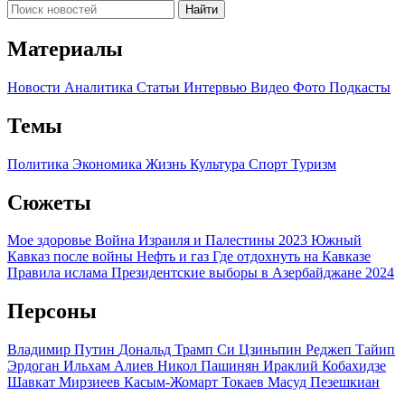
Найти
Материалы
Новости
Аналитика
Статьи
Интервью
Видео
Фото
Подкасты
Темы
Политика
Экономика
Жизнь
Культура
Спорт
Туризм
Сюжеты
Мое здоровье
Война Израиля и Палестины 2023
Южный
Кавказ после войны
Нефть и газ
Где отдохнуть на Кавказе
Правила ислама
Президентские выборы в Азербайджане 2024
Персоны
Владимир Путин
Дональд Трамп
Си Цзиньпин
Реджеп Тайип
Эрдоган
Ильхам Алиев
Никол Пашинян
Ираклий Кобахидзе
Шавкат Мирзиеев
Касым-Жомарт Токаев
Масуд Пезешкиан