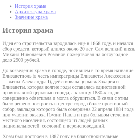
История храма
Архитектура храма
Значение храма
История храма
Идея его строительства зародилась еще в 1868 году, и начался
сбор средств, который длился около 20 лет. Сам великий князь
Михаил Николаевич Романов пожертвовал на богоугодное
дело 2500 рублей.
До возведения храма в городе, носившем в то время название
Елизаветполь (в честь императрицы Елизаветы Алексеевны
— жены Александра I), действовала церковь Захария и
Елизаветы, которая долгие годы оставалась единственной
православной церковью города, а к концу 1880-х годов
совершенно обветшала и могла обрушиться. В связи с этим
было решено построить в центре города более просторный
собор, закладка которого была совершена 22 апреля 1884 года
при участии экзарха Грузии Павла и при большом стечении
местного населения, состоящего из людей разных
национальностей, сословий и вероисповеданий.
Храм был построен в 1887 году на благотворительные