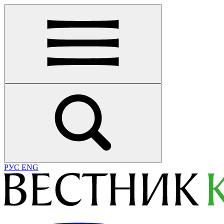
РУС
ENG