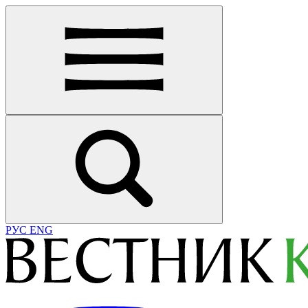
РУС
ENG