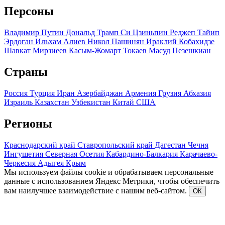
Персоны
Владимир Путин
Дональд Трамп
Си Цзиньпин
Реджеп Тайип
Эрдоган
Ильхам Алиев
Никол Пашинян
Ираклий Кобахидзе
Шавкат Мирзиеев
Касым-Жомарт Токаев
Масуд Пезешкиан
Страны
Россия
Турция
Иран
Азербайджан
Армения
Грузия
Абхазия
Израиль
Казахстан
Узбекистан
Китай
США
Регионы
Краснодарский край
Ставропольский край
Дагестан
Чечня
Ингушетия
Северная Осетия
Кабардино-Балкария
Карачаево-
Черкесия
Адыгея
Крым
Мы используем файлы cookie и обрабатываем персональные
данные с использованием Яндекс Метрики, чтобы обеспечить
вам наилучшее взаимодействие с нашим веб-сайтом.
ОК