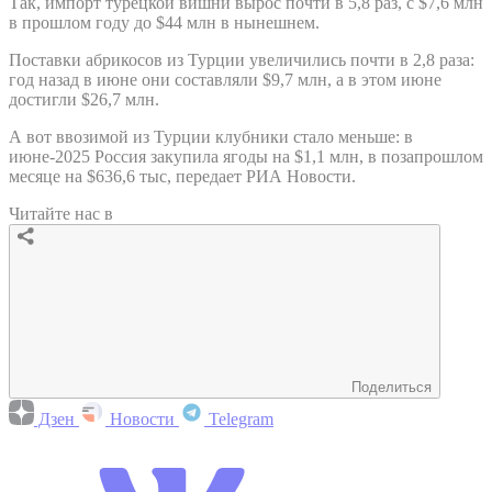
Так, импорт турецкой вишни вырос почти в 5,8 раз, с $7,6 млн
в прошлом году до $44 млн в нынешнем.
Поставки абрикосов из Турции увеличились почти в 2,8 раза:
год назад в июне они составляли $9,7 млн, а в этом июне
достигли $26,7 млн.
А вот ввозимой из Турции клубники стало меньше: в
июне-2025 Россия закупила ягоды на $1,1 млн, в позапрошлом
месяце на $636,6 тыс, передает РИА Новости.
Читайте нас в
Поделиться
Дзен
Новости
Telegram