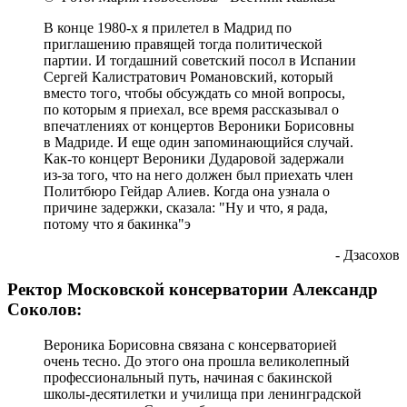
В конце 1980-х я прилетел в Мадрид по
приглашению правящей тогда политической
партии. И тогдашний советский посол в Испании
Сергей Калистратович Романовский, который
вместо того, чтобы обсуждать со мной вопросы,
по которым я приехал, все время рассказывал о
впечатлениях от концертов Вероники Борисовны
в Мадриде. И еще один запоминающийся случай.
Как-то концерт Вероники Дударовой задержали
из-за того, что на него должен был приехать член
Политбюро Гейдар Алиев. Когда она узнала о
причине задержки, сказала: "Ну и что, я рада,
потому что я бакинка"э
- Дзасохов
Ректор Московской консерватории Александр
Соколов:
Вероника Борисовна связана с консерваторией
очень тесно. До этого она прошла великолепный
профессиональный путь, начиная с бакинской
школы-десятилетки и училища при ленинградской