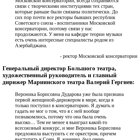
Московской консерватории, всегда сохраняются
связи с творческими институциями тех стран,
которые раньше были связаны политически. До
сих пор почти все ректоры бывших республик
Советского союза - воспитанники Московской
консерватории, поэтому связи у нас
продолжаются. У меня на кафедре теории музыки
есть очень интересные специалисты родом из
Азербайджана.
- ректор Московской консерватории
Генеральный директор Большого театра,
художественный руководитель и главный
дирижер Мариинского театра Валерий Гергиев:
Вероника Борисовна Дударова уже была признана
первой женщиной-дирижером в мире, когда я
только поступил в консерваторию. Я думать и
гадать не мог о том, что я с ней вообще
познакомлюсь, потому что она была очень
высоко… Тем не менее я выиграл какой-то
всесоюзный конкурс, и мне Вероника Борисовна
предложила выступить с ее оркестром, причем
выступить в Сочи. Я, конечно, был очень