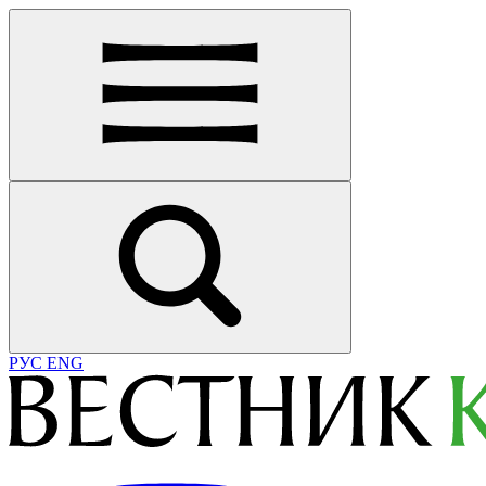
РУС
ENG