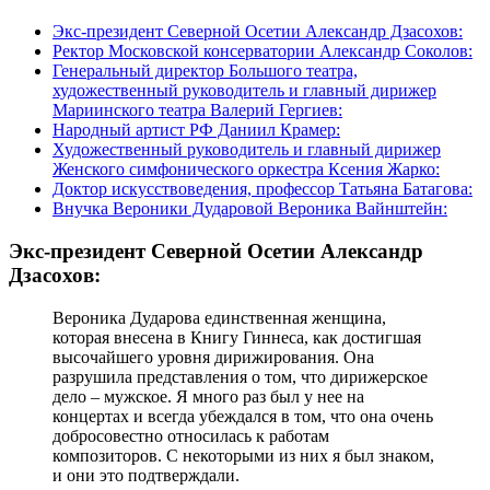
Экс-президент Северной Осетии Александр Дзасохов:
Ректор Московской консерватории Александр Соколов:
Генеральный директор Большого театра,
художественный руководитель и главный дирижер
Мариинского театра Валерий Гергиев:
Народный артист РФ Даниил Крамер:
Художественный руководитель и главный дирижер
Женского симфонического оркестра Ксения Жарко:
Доктор искусствоведения, профессор Татьяна Батагова:
Внучка Вероники Дударовой Вероника Вайнштейн:
Экс-президент Северной Осетии Александр
Дзасохов:
Вероника Дударова единственная женщина,
которая внесена в Книгу Гиннеса, как достигшая
высочайшего уровня дирижирования. Она
разрушила представления о том, что дирижерское
дело – мужское. Я много раз был у нее на
концертах и всегда убеждался в том, что она очень
добросовестно относилась к работам
композиторов. С некоторыми из них я был знаком,
и они это подтверждали.