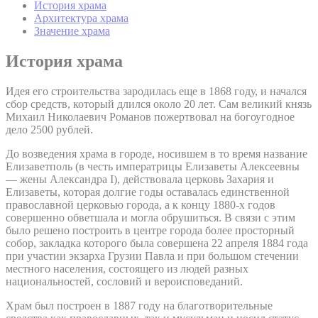
История храма
Архитектура храма
Значение храма
История храма
Идея его строительства зародилась еще в 1868 году, и начался
сбор средств, который длился около 20 лет. Сам великий князь
Михаил Николаевич Романов пожертвовал на богоугодное
дело 2500 рублей.
До возведения храма в городе, носившем в то время название
Елизаветполь (в честь императрицы Елизаветы Алексеевны
— жены Александра I), действовала церковь Захария и
Елизаветы, которая долгие годы оставалась единственной
православной церковью города, а к концу 1880-х годов
совершенно обветшала и могла обрушиться. В связи с этим
было решено построить в центре города более просторный
собор, закладка которого была совершена 22 апреля 1884 года
при участии экзарха Грузии Павла и при большом стечении
местного населения, состоящего из людей разных
национальностей, сословий и вероисповеданий.
Храм был построен в 1887 году на благотворительные