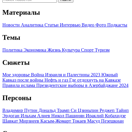
Материалы
Новости
Аналитика
Статьи
Интервью
Видео
Фото
Подкасты
Темы
Политика
Экономика
Жизнь
Культура
Спорт
Туризм
Сюжеты
Мое здоровье
Война Израиля и Палестины 2023
Южный
Кавказ после войны
Нефть и газ
Где отдохнуть на Кавказе
Правила ислама
Президентские выборы в Азербайджане 2024
Персоны
Владимир Путин
Дональд Трамп
Си Цзиньпин
Реджеп Тайип
Эрдоган
Ильхам Алиев
Никол Пашинян
Ираклий Кобахидзе
Шавкат Мирзиеев
Касым-Жомарт Токаев
Масуд Пезешкиан