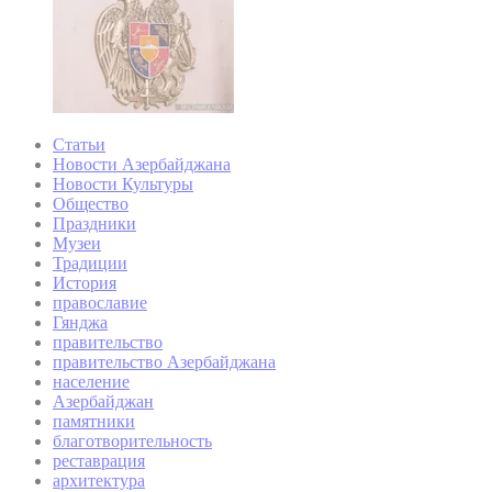
Статьи
Новости Азербайджана
Новости Культуры
Общество
Праздники
Музеи
Традиции
История
православие
Гянджа
правительство
правительство Азербайджана
население
Азербайджан
памятники
благотворительность
реставрация
архитектура