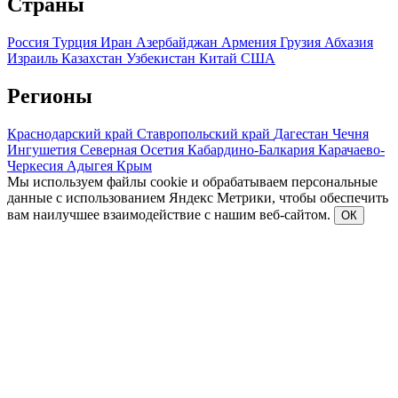
Страны
Россия
Турция
Иран
Азербайджан
Армения
Грузия
Абхазия
Израиль
Казахстан
Узбекистан
Китай
США
Регионы
Краснодарский край
Ставропольский край
Дагестан
Чечня
Ингушетия
Северная Осетия
Кабардино-Балкария
Карачаево-
Черкесия
Адыгея
Крым
Мы используем файлы cookie и обрабатываем персональные
данные с использованием Яндекс Метрики, чтобы обеспечить
вам наилучшее взаимодействие с нашим веб-сайтом.
ОК