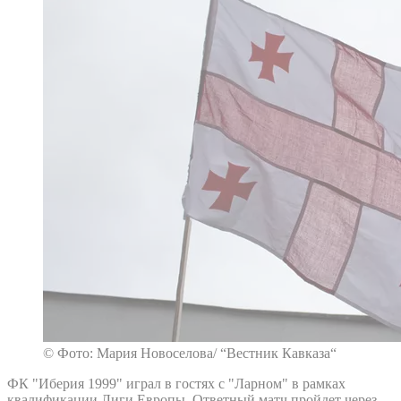
© Фото: Мария Новоселова/ “Вестник Кавказа“
ФК "Иберия 1999" играл в гостях с "Ларном" в рамках
квалификации Лиги Европы. Ответный матч пройдет через