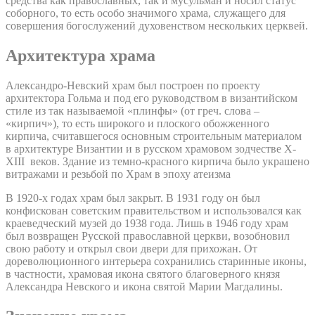
средства как православных, так и мусульман и носил статус
соборного, то есть особо значимого храма, служащего для
совершения богослужений духовенством нескольких церквей.
Архитектура храма
Александро-Невский храм был построен по проекту
архитектора Гольма и под его руководством в византийском
стиле из так называемой «плинфы» (от греч. слова –
«кирпич»), то есть широкого и плоского обожженного
кирпича, считавшегося основным строительным материалом
в архитектуре Византии и в русском храмовом зодчестве X-
XIII веков. Здание из темно-красного кирпича было украшено
витражами и резьбой по Храм в эпоху атеизма
В 1920-х годах храм был закрыт. В 1931 году он был
конфискован советским правительством и использовался как
краеведческий музей до 1938 года. Лишь в 1946 году храм
был возвращен Русской православной церкви, возобновил
свою работу и открыл свои двери для прихожан. От
дореволюционного интерьера сохранились старинные иконы,
в частности, храмовая икона святого благоверного князя
Александра Невского и икона святой Марии Магдалины.