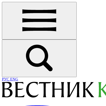
РУС
ENG