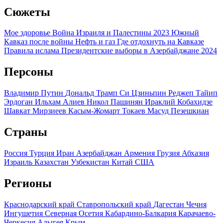
Сюжеты
Мое здоровье
Война Израиля и Палестины 2023
Южный
Кавказ после войны
Нефть и газ
Где отдохнуть на Кавказе
Правила ислама
Президентские выборы в Азербайджане 2024
Персоны
Владимир Путин
Дональд Трамп
Си Цзиньпин
Реджеп Тайип
Эрдоган
Ильхам Алиев
Никол Пашинян
Ираклий Кобахидзе
Шавкат Мирзиеев
Касым-Жомарт Токаев
Масуд Пезешкиан
Страны
Россия
Турция
Иран
Азербайджан
Армения
Грузия
Абхазия
Израиль
Казахстан
Узбекистан
Китай
США
Регионы
Краснодарский край
Ставропольский край
Дагестан
Чечня
Ингушетия
Северная Осетия
Кабардино-Балкария
Карачаево-
Черкесия
Адыгея
Крым