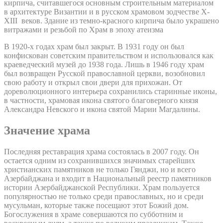
кирпича, считавшегося основным строительным материалом
в архитектуре Византии и в русском храмовом зодчестве X-
XIII веков. Здание из темно-красного кирпича было украшено
витражами и резьбой по Храм в эпоху атеизма
В 1920-х годах храм был закрыт. В 1931 году он был
конфискован советским правительством и использовался как
краеведческий музей до 1938 года. Лишь в 1946 году храм
был возвращен Русской православной церкви, возобновил
свою работу и открыл свои двери для прихожан. От
дореволюционного интерьера сохранились старинные иконы,
в частности, храмовая икона святого благоверного князя
Александра Невского и икона святой Марии Магдалины.
Значение храма
Последняя реставрация храма состоялась в 2007 году. Он
остается одним из сохранившихся значимых старейших
христианских памятников не только Гянджи, но и всего
Азербайджана и входит в Национальный реестр памятников
истории Азербайджанской Республики. Храм пользуется
популярностью не только среди православных, но и среди
мусульман, которые также посещают этот Божий дом.
Богослужения в храме совершаются по субботним и