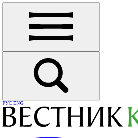
РУС
ENG