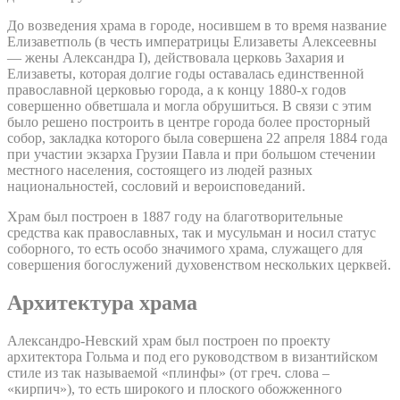
До возведения храма в городе, носившем в то время название
Елизаветполь (в честь императрицы Елизаветы Алексеевны
— жены Александра I), действовала церковь Захария и
Елизаветы, которая долгие годы оставалась единственной
православной церковью города, а к концу 1880-х годов
совершенно обветшала и могла обрушиться. В связи с этим
было решено построить в центре города более просторный
собор, закладка которого была совершена 22 апреля 1884 года
при участии экзарха Грузии Павла и при большом стечении
местного населения, состоящего из людей разных
национальностей, сословий и вероисповеданий.
Храм был построен в 1887 году на благотворительные
средства как православных, так и мусульман и носил статус
соборного, то есть особо значимого храма, служащего для
совершения богослужений духовенством нескольких церквей.
Архитектура храма
Александро-Невский храм был построен по проекту
архитектора Гольма и под его руководством в византийском
стиле из так называемой «плинфы» (от греч. слова –
«кирпич»), то есть широкого и плоского обожженного