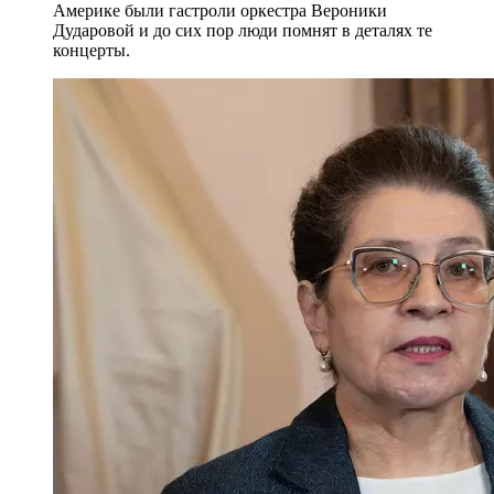
Америке были гастроли оркестра Вероники
Дударовой и до сих пор люди помнят в деталях те
концерты.