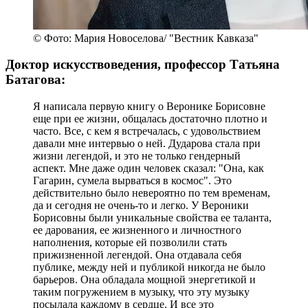
© Фото: Мария Новоселова/ "Вестник Кавказа"
Доктор искусствоведения, профессор Татьяна
Батагова:
Я написала первую книгу о Веронике Борисовне
еще при ее жизни, общалась достаточно плотно и
часто. Все, с кем я встречалась, с удовольствием
давали мне интервью о ней. Дударова стала при
жизни легендой, и это не только гендерный
аспект. Мне даже один человек сказал: "Она, как
Гагарин, сумела вырваться в космос". Это
действительно было невероятно по тем временам,
да и сегодня не очень-то и легко. У Вероники
Борисовны были уникальные свойства ее таланта,
ее дарования, ее жизненного и личностного
наполнения, которые ей позволили стать
прижизненной легендой. Она отдавала себя
публике, между ней и публикой никогда не было
барьеров. Она обладала мощной энергетикой и
таким погружением в музыку, что эту музыку
посылала каждому в сердце. И все это