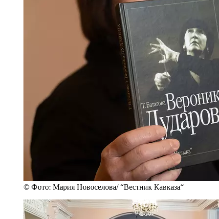
© Фото: Мария Новоселова/ “Вестник Кавказа“