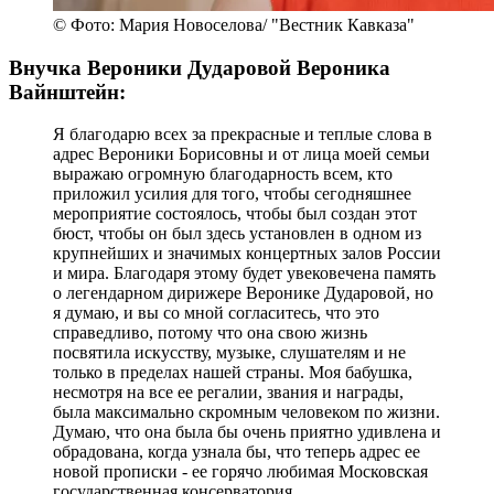
© Фото: Мария Новоселова/ "Вестник Кавказа"
Внучка Вероники Дударовой Вероника
Вайнштейн:
Я благодарю всех за прекрасные и теплые слова в
адрес Вероники Борисовны и от лица моей семьи
выражаю огромную благодарность всем, кто
приложил усилия для того, чтобы сегодняшнее
мероприятие состоялось, чтобы был создан этот
бюст, чтобы он был здесь установлен в одном из
крупнейших и значимых концертных залов России
и мира. Благодаря этому будет увековечена память
о легендарном дирижере Веронике Дударовой, но
я думаю, и вы со мной согласитесь, что это
справедливо, потому что она свою жизнь
посвятила искусству, музыке, слушателям и не
только в пределах нашей страны. Моя бабушка,
несмотря на все ее регалии, звания и награды,
была максимально скромным человеком по жизни.
Думаю, что она была бы очень приятно удивлена и
обрадована, когда узнала бы, что теперь адрес ее
новой прописки - ее горячо любимая Московская
государственная консерватория.