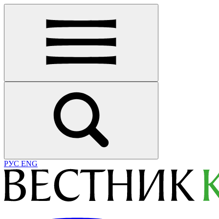
РУС
ENG