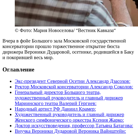
© Фото: Мария Новоселова/ “Вестник Кавказа“
Вчера в фойе Большого зала Московской государственной
консерватории прошло торжественное открытие бюста
дирижера Вероники Дударовой, осетинке, родившейся в Баку
и покорившей весь мир.
Оглавление
Экс-президент Северной Осетии Александр Дзасохов:
Ректор Московской консерватории Александр Соколов:
Генеральный директор Большого театра,
художественный руководитель и главный дирижер
Мариинского театра Валерий Гергиев:
Народный артист РФ Даниил Крамер:
Художественный руководитель и главный дирижер
Женского симфонического оркестра Ксения Жарко:
Доктор искусствоведения, профессор Татьяна Батагова:
Внучка Вероники Дударовой Вероника Вайнштейн: