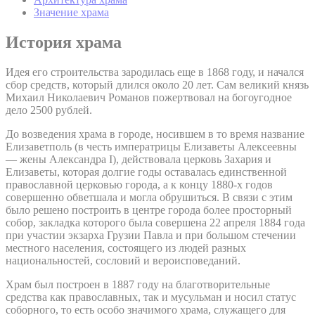
Значение храма
История храма
Идея его строительства зародилась еще в 1868 году, и начался
сбор средств, который длился около 20 лет. Сам великий князь
Михаил Николаевич Романов пожертвовал на богоугодное
дело 2500 рублей.
До возведения храма в городе, носившем в то время название
Елизаветполь (в честь императрицы Елизаветы Алексеевны
— жены Александра I), действовала церковь Захария и
Елизаветы, которая долгие годы оставалась единственной
православной церковью города, а к концу 1880-х годов
совершенно обветшала и могла обрушиться. В связи с этим
было решено построить в центре города более просторный
собор, закладка которого была совершена 22 апреля 1884 года
при участии экзарха Грузии Павла и при большом стечении
местного населения, состоящего из людей разных
национальностей, сословий и вероисповеданий.
Храм был построен в 1887 году на благотворительные
средства как православных, так и мусульман и носил статус
соборного, то есть особо значимого храма, служащего для