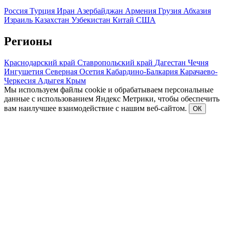
Россия
Турция
Иран
Азербайджан
Армения
Грузия
Абхазия
Израиль
Казахстан
Узбекистан
Китай
США
Регионы
Краснодарский край
Ставропольский край
Дагестан
Чечня
Ингушетия
Северная Осетия
Кабардино-Балкария
Карачаево-
Черкесия
Адыгея
Крым
Мы используем файлы cookie и обрабатываем персональные
данные с использованием Яндекс Метрики, чтобы обеспечить
вам наилучшее взаимодействие с нашим веб-сайтом.
ОК