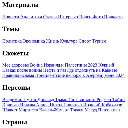
Материалы
Новости
Аналитика
Статьи
Интервью
Видео
Фото
Подкасты
Темы
Политика
Экономика
Жизнь
Культура
Спорт
Туризм
Сюжеты
Мое здоровье
Война Израиля и Палестины 2023
Южный
Кавказ после войны
Нефть и газ
Где отдохнуть на Кавказе
Правила ислама
Президентские выборы в Азербайджане 2024
Персоны
Владимир Путин
Дональд Трамп
Си Цзиньпин
Реджеп Тайип
Эрдоган
Ильхам Алиев
Никол Пашинян
Ираклий Кобахидзе
Шавкат Мирзиеев
Касым-Жомарт Токаев
Масуд Пезешкиан
Страны