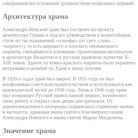
совершения богослужений духовенством нескольких церквей.
Архитектура храма
Александро-Невский храм был построен по проекту
архитектора Гольма и под его руководством в византийском
стиле из так называемой «плинфы» (от греч. слова –
«кирпич»), то есть широкого и плоского обожженного
кирпича, считавшегося основным строительным материалом
в архитектуре Византии и в русском храмовом зодчестве X-
XIII веков. Здание из темно-красного кирпича было украшено
витражами и резьбой по Храм в эпоху атеизма
В 1920-х годах храм был закрыт. В 1931 году он был
конфискован советским правительством и использовался как
краеведческий музей до 1938 года. Лишь в 1946 году храм
был возвращен Русской православной церкви, возобновил
свою работу и открыл свои двери для прихожан. От
дореволюционного интерьера сохранились старинные иконы,
в частности, храмовая икона святого благоверного князя
Александра Невского и икона святой Марии Магдалины.
Значение храма