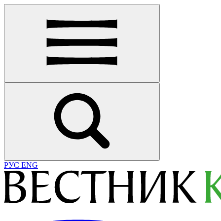
РУС
ENG