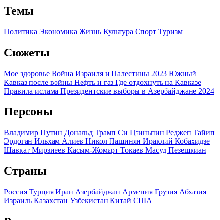
Темы
Политика
Экономика
Жизнь
Культура
Спорт
Туризм
Сюжеты
Мое здоровье
Война Израиля и Палестины 2023
Южный
Кавказ после войны
Нефть и газ
Где отдохнуть на Кавказе
Правила ислама
Президентские выборы в Азербайджане 2024
Персоны
Владимир Путин
Дональд Трамп
Си Цзиньпин
Реджеп Тайип
Эрдоган
Ильхам Алиев
Никол Пашинян
Ираклий Кобахидзе
Шавкат Мирзиеев
Касым-Жомарт Токаев
Масуд Пезешкиан
Страны
Россия
Турция
Иран
Азербайджан
Армения
Грузия
Абхазия
Израиль
Казахстан
Узбекистан
Китай
США