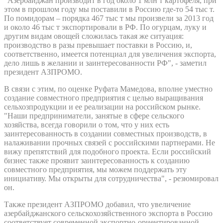
"Азербайджан производит в год около 1 млн т картофеля, при
этом в прошлом году мы поставили в Россию где-то 54 тыс т.
По помидорам – порядка 467 тыс т мы произвели за 2013 год
и около 46 тыс т экспортировали в РФ. По огурцам, луку и
другим видам овощей сложилась такая же ситуация:
производство в разы превышает поставки в Россию, и,
соответственно, имеется потенциал для увеличения экспорта,
дело лишь в желании и заинтересованности РФ", - заметил
президент АЗПРОМО.
В связи с этим, по оценке Руфата Мамедова, вполне уместно
создание совместного предприятия с целью выращивания
сельхозпродукции и ее реализации на российском рынке.
"Наши предприниматели, занятые в сфере сельского
хозяйства, всегда говорили о том, что у них есть
заинтересованность в создании совместных производств, в
налаживании прочных связей с российскими партнерами. Не
вижу препятствий для подобного проекта. Если российский
бизнес также проявит заинтересованность к созданию
совместного предприятия, мы можем поддержать эту
инициативу. Мы открыты для сотрудничества", - резюмировал
он.
Также президент АЗПРОМО добавил, что увеличение
азербайджанского сельскохозяйственного экспорта в Россию
соответствует современной экспортно-ориентированной