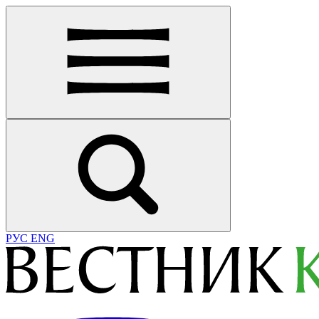
РУС
ENG