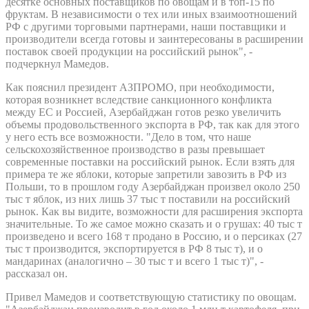
десятке основных поставщиков по овощам и в топ-15 по
фруктам. В независимости о тех или иных взаимоотношений
РФ с другими торговыми партнерами, наши поставщики и
производители всегда готовы и заинтересованы в расширении
поставок своей продукции на российский рынок", -
подчеркнул Мамедов.
Как пояснил президент АЗПРОМО, при необходимости,
которая возникнет вследствие санкционного конфликта
между ЕС и Россией, Азербайджан готов резко увеличить
объемы продовольственного экспорта в РФ, так как для этого
у него есть все возможности. "Дело в том, что наше
сельскохозяйственное производство в разы превышает
современные поставки на российский рынок. Если взять для
примера те же яблоки, которые запретили завозить в РФ из
Польши, то в прошлом году Азербайджан произвел около 250
тыс т яблок, из них лишь 37 тыс т поставили на российский
рынок. Как вы видите, возможности для расширения экспорта
значительные. То же самое можно сказать и о грушах: 40 тыс т
произведено и всего 168 т продано в Россию, и о персиках (27
тыс т производится, экспортируется в РФ 8 тыс т), и о
мандаринах (аналогично – 30 тыс т и всего 1 тыс т)", -
рассказал он.
Привел Мамедов и соответствующую статистику по овощам.