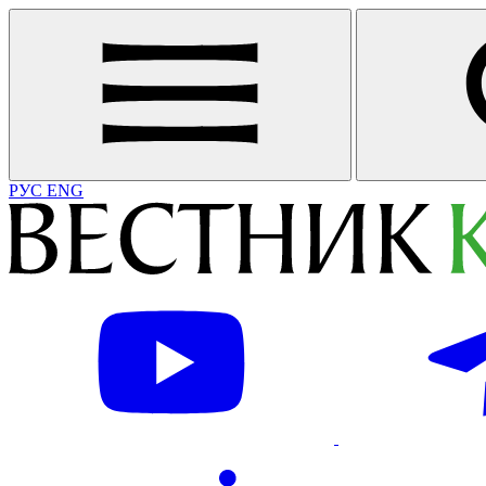
РУС
ENG