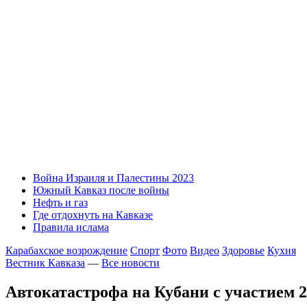
Война Израиля и Палестины 2023
Южный Кавказ после войны
Нефть и газ
Где отдохнуть на Кавказе
Правила ислама
Карабахское возрождение
Спорт
Фото
Видео
Здоровье
Кухня
Вестник Кавказа
—
Все новости
Автокатастрофа на Кубани с участием