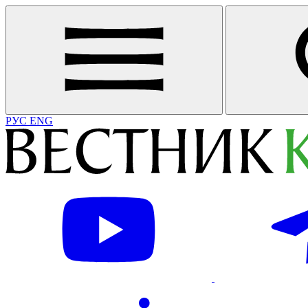
РУС
ENG