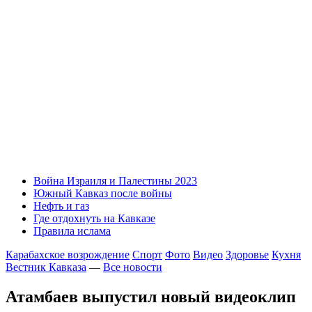
Война Израиля и Палестины 2023
Южный Кавказ после войны
Нефть и газ
Где отдохнуть на Кавказе
Правила ислама
Карабахское возрождение
Спорт
Фото
Видео
Здоровье
Кухня
Вестник Кавказа
—
Все новости
Атамбаев выпустил новый видеоклип