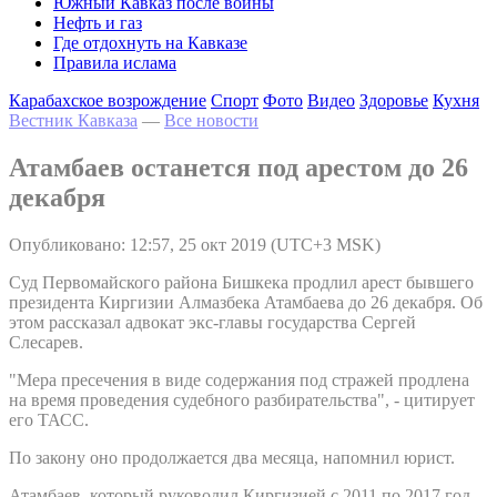
Южный Кавказ после войны
Нефть и газ
Где отдохнуть на Кавказе
Правила ислама
Карабахское возрождение
Спорт
Фото
Видео
Здоровье
Кухня
Вестник Кавказа
—
Все новости
Атамбаев останется под арестом до 26
декабря
Опубликовано: 12:57, 25 окт 2019 (UTC+3 MSK)
Суд Первомайского района Бишкека продлил арест бывшего
президента Киргизии Алмазбека Атамбаева до 26 декабря. Об
этом рассказал адвокат экс-главы государства Сергей
Слесарев.
"Мера пресечения в виде содержания под стражей продлена
на время проведения судебного разбирательства", - цитирует
его ТАСС.
По закону оно продолжается два месяца, напомнил юрист.
Атамбаев, который руководил Киргизией с 2011 по 2017 год,