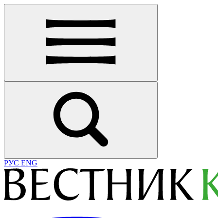
РУС
ENG