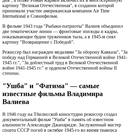
дня", а позже Роман Кармен включил их в многосерийную
картину "Великая Отечественная", в создании которой
принимали участие американская компания Air Time
International и Совинфильм.
В фильме 1943 года "Рыбаки-патриоты" Валиев объединил
две тематические линии — фронтовые эпизоды и кадры,
показывающие будни тружеников тыла, а в 1945-м снял
картину "Возвращение с Победой".
Режиссер был награжден медалями "За оборону Кавказа", "За
победу над Германией в Великой Отечественной войне 1941-
1945 гг.", "За доблестный труд в Великой Отечественной
войне 1941-1945 гг." и орденом Отечественной войны II
степени.
"Ушба" и "Фатима" — самые
известные фильмы Владимира
Валиева
В 1946 году на Тбилисской киностудии режиссер создал
документальный фильм "Ушба" в память об известном
альпинисте Александре Джапаридзе. Заслуженный мастер
спорта СССР погиб в октябре 1945-го во время траверса