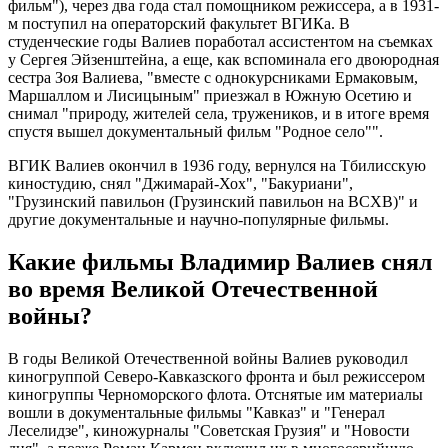
фильм"), через два года стал помощником режиссера, а в 1931-
м поступил на операторский факультет ВГИКа. В
студенческие годы Валиев поработал ассистентом на съемках
у Сергея Эйзенштейна, а еще, как вспоминала его двоюродная
сестра Зоя Валиева, "вместе с однокурсниками Ермаковым,
Маршаллом и Лисицыным" приезжал в Южную Осетию и
снимал "природу, жителей села, тружеников, и в итоге время
спустя вышел документальный фильм "Родное село"".
ВГИК Валиев окончил в 1936 году, вернулся на Тбилисскую
киностудию, снял "Джимарай-Хох", "Бакуриани",
"Грузинский павильон (Грузинский павильон на ВСХВ)" и
другие документальные и научно-популярные фильмы.
Какие фильмы Владимир Валиев снял
во время Великой Отечественной
войны?
В годы Великой Отечественной войны Валиев руководил
киногруппой Северо-Кавказского фронта и был режиссером
киногруппы Черноморского флота. Отснятые им материалы
вошли в документальные фильмы "Кавказ" и "Генерал
Леселидзе", киножурналы "Советская Грузия" и "Новости