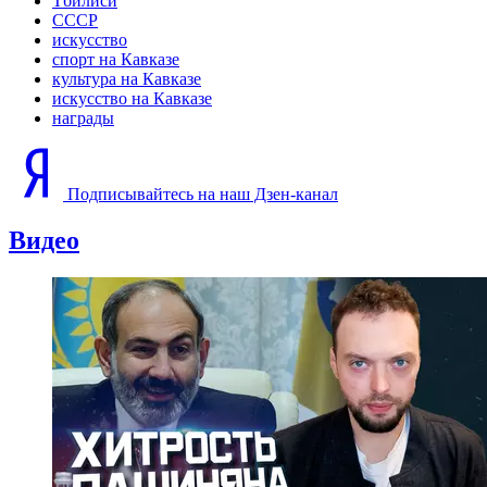
Тбилиси
СССР
искусство
спорт на Кавказе
культура на Кавказе
искусство на Кавказе
награды
Подписывайтесь на наш Дзен-канал
Видео