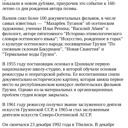
показали в новом дубляже, приурочив это событие к 160-
летию со дня рождения автора поэмы.
Валиев снял более 100 документальных фильмов, в числе
самых известных — "Махарбек Туганов" об осетинском
художнике, ученике Ильи Репина; "Василий Абаев" о
филологе, авторе пятитомного "Историко-этимологического
словаря осетинского языка"; "Искусство, рожденное в горах"
о культуре осетинского народа; посвященные Грузии "По
снежным склонам Бакуриани", "Новая Сванетия" и
"Термальные воды Грузии".
В 1955 году постановщик основал в Цхинвале первую
национальную школу-студию, в которой обучали основам
режиссуры и операторской работы. Ее воспитанники сняли
документально-историческую картину, которая заняла первое
место на республиканском конкурсе любительских фильмов
Грузии. Однако из-за материальных и организационных
проблем студия вскоре закрылась.
В 1961 году режиссер получил звание заслуженного деятеля
искусств Грузинской ССР, в 1965-м стал заслуженным
деятелем искусств Северо-Осетинской АССР.
Он скончался 23 декабря 1992 года в Тбилиси. В декабре