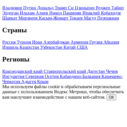
Владимир Путин
Дональд Трамп
Си Цзиньпин
Реджеп Тайип
Эрдоган
Ильхам Алиев
Никол Пашинян
Ираклий Кобахидзе
Шавкат Мирзиеев
Касым-Жомарт Токаев
Масуд Пезешкиан
Страны
Россия
Турция
Иран
Азербайджан
Армения
Грузия
Абхазия
Израиль
Казахстан
Узбекистан
Китай
США
Регионы
Краснодарский край
Ставропольский край
Дагестан
Чечня
Ингушетия
Северная Осетия
Кабардино-Балкария
Карачаево-
Черкесия
Адыгея
Крым
Мы используем файлы cookie и обрабатываем персональные
данные с использованием Яндекс Метрики, чтобы обеспечить
вам наилучшее взаимодействие с нашим веб-сайтом.
ОК