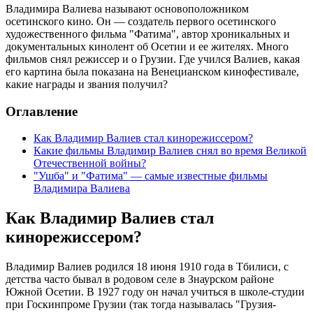
Владимира Валиева называют основоположником
осетинского кино. Он — создатель первого осетинского
художественного фильма "Фатима", автор хроникальных и
документальных кинолент об Осетии и ее жителях. Много
фильмов снял режиссер и о Грузии. Где учился Валиев, какая
его картина была показана на Венецианском кинофестивале,
какие награды и звания получил?
Оглавление
Как Владимир Валиев стал кинорежиссером?
Какие фильмы Владимир Валиев снял во время Великой
Отечественной войны?
"Ушба" и "Фатима" — самые известные фильмы
Владимира Валиева
Как Владимир Валиев стал
кинорежиссером?
Владимир Валиев родился 18 июня 1910 года в Тбилиси, с
детства часто бывал в родовом селе в Знаурском районе
Южной Осетии. В 1927 году он начал учиться в школе-студии
при Госкинпроме Грузии (так тогда называлась "Грузия-