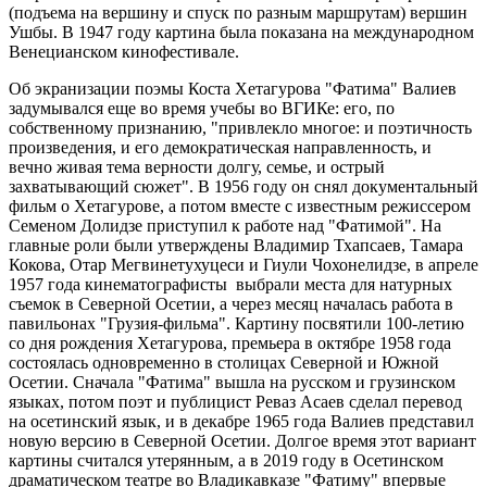
(подъема на вершину и спуск по разным маршрутам) вершин
Ушбы. В 1947 году картина была показана на международном
Венецианском кинофестивале.
Об экранизации поэмы Коста Хетагурова "Фатима" Валиев
задумывался еще во время учебы во ВГИКе: его, по
собственному признанию, "привлекло многое: и поэтичность
произведения, и его демократическая направленность, и
вечно живая тема верности долгу, семье, и острый
захватывающий сюжет". В 1956 году он снял документальный
фильм о Хетагурове, а потом вместе с известным режиссером
Семеном Долидзе приступил к работе над "Фатимой". На
главные роли были утверждены Владимир Тхапсаев, Тамара
Кокова, Отар Мегвинетухуцеси и Гиули Чохонелидзе, в апреле
1957 года кинематографисты выбрали места для натурных
съемок в Северной Осетии, а через месяц началась работа в
павильонах "Грузия-фильма". Картину посвятили 100-летию
со дня рождения Хетагурова, премьера в октябре 1958 года
состоялась одновременно в столицах Северной и Южной
Осетии. Сначала "Фатима" вышла на русском и грузинском
языках, потом поэт и публицист Реваз Асаев сделал перевод
на осетинский язык, и в декабре 1965 года Валиев представил
новую версию в Северной Осетии. Долгое время этот вариант
картины считался утерянным, а в 2019 году в Осетинском
драматическом театре во Владикавказе "Фатиму" впервые