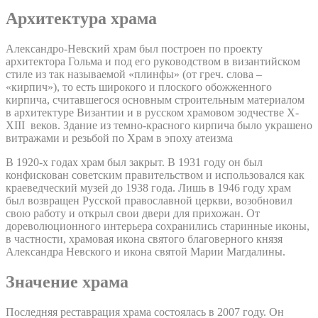
Архитектура храма
Александро-Невский храм был построен по проекту
архитектора Гольма и под его руководством в византийском
стиле из так называемой «плинфы» (от греч. слова –
«кирпич»), то есть широкого и плоского обожженного
кирпича, считавшегося основным строительным материалом
в архитектуре Византии и в русском храмовом зодчестве X-
XIII веков. Здание из темно-красного кирпича было украшено
витражами и резьбой по Храм в эпоху атеизма
В 1920-х годах храм был закрыт. В 1931 году он был
конфискован советским правительством и использовался как
краеведческий музей до 1938 года. Лишь в 1946 году храм
был возвращен Русской православной церкви, возобновил
свою работу и открыл свои двери для прихожан. От
дореволюционного интерьера сохранились старинные иконы,
в частности, храмовая икона святого благоверного князя
Александра Невского и икона святой Марии Магдалины.
Значение храма
Последняя реставрация храма состоялась в 2007 году. Он