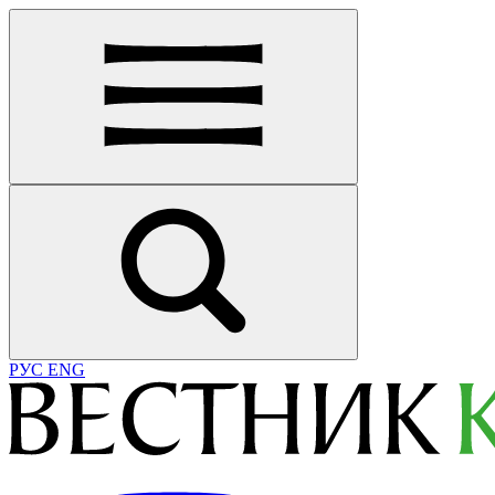
РУС
ENG