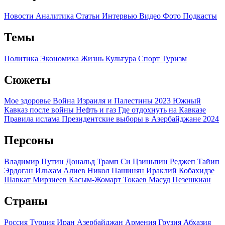
Новости
Аналитика
Статьи
Интервью
Видео
Фото
Подкасты
Темы
Политика
Экономика
Жизнь
Культура
Спорт
Туризм
Сюжеты
Мое здоровье
Война Израиля и Палестины 2023
Южный
Кавказ после войны
Нефть и газ
Где отдохнуть на Кавказе
Правила ислама
Президентские выборы в Азербайджане 2024
Персоны
Владимир Путин
Дональд Трамп
Си Цзиньпин
Реджеп Тайип
Эрдоган
Ильхам Алиев
Никол Пашинян
Ираклий Кобахидзе
Шавкат Мирзиеев
Касым-Жомарт Токаев
Масуд Пезешкиан
Страны
Россия
Турция
Иран
Азербайджан
Армения
Грузия
Абхазия