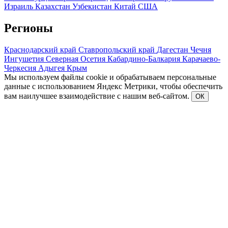
Израиль
Казахстан
Узбекистан
Китай
США
Регионы
Краснодарский край
Ставропольский край
Дагестан
Чечня
Ингушетия
Северная Осетия
Кабардино-Балкария
Карачаево-
Черкесия
Адыгея
Крым
Мы используем файлы cookie и обрабатываем персональные
данные с использованием Яндекс Метрики, чтобы обеспечить
вам наилучшее взаимодействие с нашим веб-сайтом.
ОК