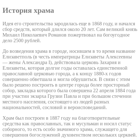
История храма
Идея его строительства зародилась еще в 1868 году, и начался
сбор средств, который длился около 20 лет. Сам великий князь
Михаил Николаевич Романов пожертвовал на богоугодное
дело 2500 рублей.
До возведения храма в городе, носившем в то время название
Елизаветполь (в честь императрицы Елизаветы Алексеевны
— жены Александра I), действовала церковь Захария и
Елизаветы, которая долгие годы оставалась единственной
православной церковью города, а к концу 1880-х годов
совершенно обветшала и могла обрушиться. В связи с этим
было решено построить в центре города более просторный
собор, закладка которого была совершена 22 апреля 1884 года
при участии экзарха Грузии Павла и при большом стечении
местного населения, состоящего из людей разных
национальностей, сословий и вероисповеданий.
Храм был построен в 1887 году на благотворительные
средства как православных, так и мусульман и носил статус
соборного, то есть особо значимого храма, служащего для
совершения богослужений духовенством нескольких церквей.