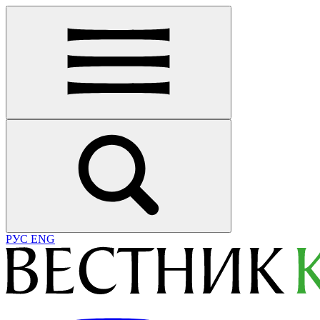
РУС
ENG