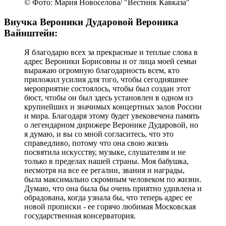
© Фото: Мария Новоселова/ "Вестник Кавказа"
Внучка Вероники Дударовой Вероника
Вайнштейн:
Я благодарю всех за прекрасные и теплые слова в
адрес Вероники Борисовны и от лица моей семьи
выражаю огромную благодарность всем, кто
приложил усилия для того, чтобы сегодняшнее
мероприятие состоялось, чтобы был создан этот
бюст, чтобы он был здесь установлен в одном из
крупнейших и значимых концертных залов России
и мира. Благодаря этому будет увековечена память
о легендарном дирижере Веронике Дударовой, но
я думаю, и вы со мной согласитесь, что это
справедливо, потому что она свою жизнь
посвятила искусству, музыке, слушателям и не
только в пределах нашей страны. Моя бабушка,
несмотря на все ее регалии, звания и награды,
была максимально скромным человеком по жизни.
Думаю, что она была бы очень приятно удивлена и
обрадована, когда узнала бы, что теперь адрес ее
новой прописки - ее горячо любимая Московская
государственная консерватория.