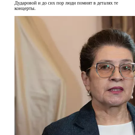
Дударовой и до сих пор люди помнят в деталях те
концерты.