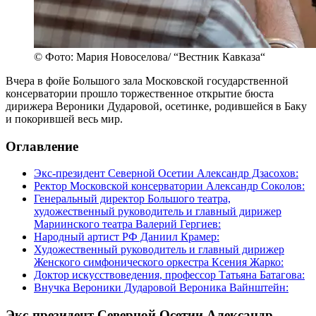
© Фото: Мария Новоселова/ “Вестник Кавказа“
Вчера в фойе Большого зала Московской государственной
консерватории прошло торжественное открытие бюста
дирижера Вероники Дударовой, осетинке, родившейся в Баку
и покорившей весь мир.
Оглавление
Экс-президент Северной Осетии Александр Дзасохов:
Ректор Московской консерватории Александр Соколов:
Генеральный директор Большого театра,
художественный руководитель и главный дирижер
Мариинского театра Валерий Гергиев:
Народный артист РФ Даниил Крамер:
Художественный руководитель и главный дирижер
Женского симфонического оркестра Ксения Жарко:
Доктор искусствоведения, профессор Татьяна Батагова:
Внучка Вероники Дударовой Вероника Вайнштейн:
Экс-президент Северной Осетии Александр