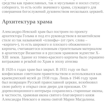
средства как православных, так и мусульман и носил статус
соборного, то есть особо значимого храма, служащего для
совершения богослужений духовенством нескольких церквей.
Архитектура храма
Александро-Невский храм был построен по проекту
архитектора Гольма и под его руководством в византийском
стиле из так называемой «плинфы» (от греч. слова –
«кирпич»), то есть широкого и плоского обожженного
кирпича, считавшегося основным строительным материалом
в архитектуре Византии и в русском храмовом зодчестве X-
XIII веков. Здание из темно-красного кирпича было украшено
витражами и резьбой по Храм в эпоху атеизма
В 1920-х годах храм был закрыт. В 1931 году он был
конфискован советским правительством и использовался как
краеведческий музей до 1938 года. Лишь в 1946 году храм
был возвращен Русской православной церкви, возобновил
свою работу и открыл свои двери для прихожан. От
дореволюционного интерьера сохранились старинные иконы,
в частности, храмовая икона святого благоверного князя
Александра Невского и икона святой Марии Магдалины.