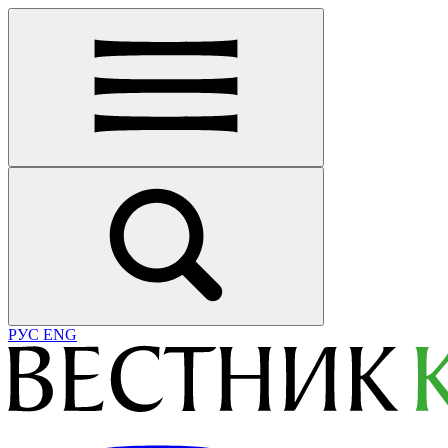
РУС
ENG