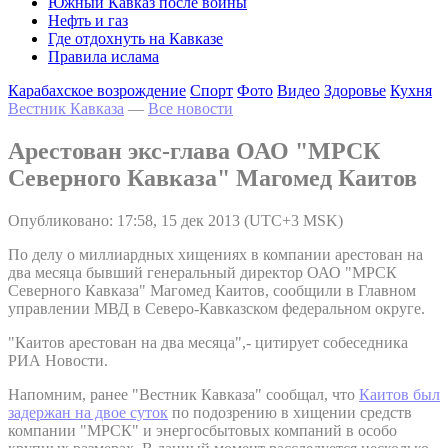
Южный Кавказ после войны
Нефть и газ
Где отдохнуть на Кавказе
Правила ислама
Карабахское возрождение
Спорт
Фото
Видео
Здоровье
Кухня
Вестник Кавказа
—
Все новости
Арестован экс-глава ОАО "МРСК
Северного Кавказа" Магомед Каитов
Опубликовано: 17:58, 15 дек 2013 (UTC+3 MSK)
По делу о миллиардных хищениях в компании арестован на
два месяца бывший генеральный директор ОАО "МРСК
Северного Кавказа" Магомед Каитов, сообщили в Главном
управлении МВД в Северо-Кавказском федеральном округе.
"Каитов арестован на два месяца",- цитирует собеседника
РИА Новости.
Напомним, ранее "Вестник Кавказа" сообщал, что
Каитов был
задержан на двое суток
по подозрению в хищении средств
компании "МРСК" и энергосбытовых компаний в особо