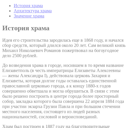
История храма
Архитектура храма
Значение храма
История храма
Идея его строительства зародилась еще в 1868 году, и начался
сбор средств, который длился около 20 лет. Сам великий князь
Михаил Николаевич Романов пожертвовал на богоугодное
дело 2500 рублей.
До возведения храма в городе, носившем в то время название
Елизаветполь (в честь императрицы Елизаветы Алексеевны
— жены Александра I), действовала церковь Захария и
Елизаветы, которая долгие годы оставалась единственной
православной церковью города, а к концу 1880-х годов
совершенно обветшала и могла обрушиться. В связи с этим
было решено построить в центре города более просторный
собор, закладка которого была совершена 22 апреля 1884 года
при участии экзарха Грузии Павла и при большом стечении
местного населения, состоящего из людей разных
национальностей, сословий и вероисповеданий.
Храм был построен в 1887 году на благотворительные