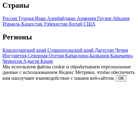
Страны
Россия
Турция
Иран
Азербайджан
Армения
Грузия
Абхазия
Израиль
Казахстан
Узбекистан
Китай
США
Регионы
Краснодарский край
Ставропольский край
Дагестан
Чечня
Ингушетия
Северная Осетия
Кабардино-Балкария
Карачаево-
Черкесия
Адыгея
Крым
Мы используем файлы cookie и обрабатываем персональные
данные с использованием Яндекс Метрики, чтобы обеспечить
вам наилучшее взаимодействие с нашим веб-сайтом.
ОК