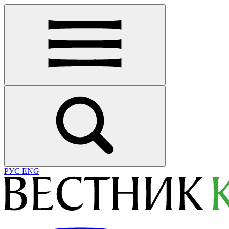
РУС
ENG