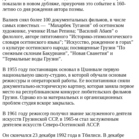
показали в новом дубляже, приурочив это событие к 160-
летию со дня рождения автора поэмы.
Валиев снял более 100 документальных фильмов, в числе
самых известных — "Махарбек Туганов" об осетинском
художнике, ученике Ильи Репина; "Василий Абаев" о
филологе, авторе пятитомного "Историко-этимологического
словаря осетинского языка"; "Искусство, рожденное в горах"
о культуре осетинского народа; посвященные Грузии "По
снежным склонам Бакуриани", "Новая Сванетия" и
"Термальные воды Грузии".
В 1955 году постановщик основал в Цхинвале первую
национальную школу-студию, в которой обучали основам
режиссуры и операторской работы. Ее воспитанники сняли
документально-историческую картину, которая заняла первое
место на республиканском конкурсе любительских фильмов
Грузии. Однако из-за материальных и организационных
проблем студия вскоре закрылась.
В 1961 году режиссер получил звание заслуженного деятеля
искусств Грузинской ССР, в 1965-м стал заслуженным
деятелем искусств Северо-Осетинской АССР.
Он скончался 23 декабря 1992 года в Тбилиси. В декабре