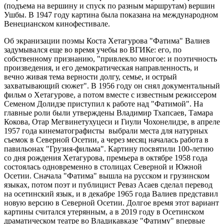
(подъема на вершину и спуск по разным маршрутам) вершин
Ушбы. В 1947 году картина была показана на международном
Венецианском кинофестивале.
Об экранизации поэмы Коста Хетагурова "Фатима" Валиев
задумывался еще во время учебы во ВГИКе: его, по
собственному признанию, "привлекло многое: и поэтичность
произведения, и его демократическая направленность, и
вечно живая тема верности долгу, семье, и острый
захватывающий сюжет". В 1956 году он снял документальный
фильм о Хетагурове, а потом вместе с известным режиссером
Семеном Долидзе приступил к работе над "Фатимой". На
главные роли были утверждены Владимир Тхапсаев, Тамара
Кокова, Отар Мегвинетухуцеси и Гиули Чохонелидзе, в апреле
1957 года кинематографисты выбрали места для натурных
съемок в Северной Осетии, а через месяц началась работа в
павильонах "Грузия-фильма". Картину посвятили 100-летию
со дня рождения Хетагурова, премьера в октябре 1958 года
состоялась одновременно в столицах Северной и Южной
Осетии. Сначала "Фатима" вышла на русском и грузинском
языках, потом поэт и публицист Реваз Асаев сделал перевод
на осетинский язык, и в декабре 1965 года Валиев представил
новую версию в Северной Осетии. Долгое время этот вариант
картины считался утерянным, а в 2019 году в Осетинском
драматическом театре во Владикавказе "Фатиму" впервые