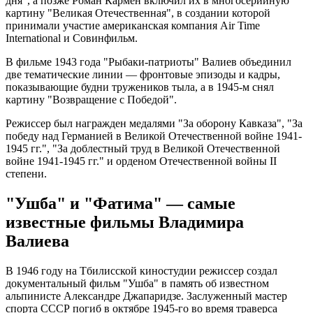
дня", а позже Роман Кармен включил их в многосерийную
картину "Великая Отечественная", в создании которой
принимали участие американская компания Air Time
International и Совинфильм.
В фильме 1943 года "Рыбаки-патриоты" Валиев объединил
две тематические линии — фронтовые эпизоды и кадры,
показывающие будни тружеников тыла, а в 1945-м снял
картину "Возвращение с Победой".
Режиссер был награжден медалями "За оборону Кавказа", "За
победу над Германией в Великой Отечественной войне 1941-
1945 гг.", "За доблестный труд в Великой Отечественной
войне 1941-1945 гг." и орденом Отечественной войны II
степени.
"Ушба" и "Фатима" — самые
известные фильмы Владимира
Валиева
В 1946 году на Тбилисской киностудии режиссер создал
документальный фильм "Ушба" в память об известном
альпинисте Александре Джапаридзе. Заслуженный мастер
спорта СССР погиб в октябре 1945-го во время траверса