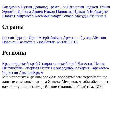
Владимир Путин
Дональд Трамп
Си Цзиньпин
Реджеп Тайип
Эрдоган
Ильхам Алиев
Никол Пашинян
Ираклий Кобахидзе
Шавкат Мирзиеев
Касым-Жомарт Токаев
Масуд Пезешкиан
Страны
Россия
Турция
Иран
Азербайджан
Армения
Грузия
Абхазия
Израиль
Казахстан
Узбекистан
Китай
США
Регионы
Краснодарский край
Ставропольский край
Дагестан
Чечня
Ингушетия
Северная Осетия
Кабардино-Балкария
Карачаево-
Черкесия
Адыгея
Крым
Мы используем файлы cookie и обрабатываем персональные
данные с использованием Яндекс Метрики, чтобы обеспечить
вам наилучшее взаимодействие с нашим веб-сайтом.
ОК