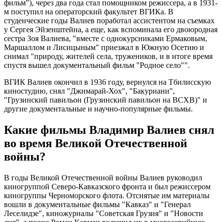
фильм"), через два года стал помощником режиссера, а в 1931-
м поступил на операторский факультет ВГИКа. В
студенческие годы Валиев поработал ассистентом на съемках
у Сергея Эйзенштейна, а еще, как вспоминала его двоюродная
сестра Зоя Валиева, "вместе с однокурсниками Ермаковым,
Маршаллом и Лисицыным" приезжал в Южную Осетию и
снимал "природу, жителей села, тружеников, и в итоге время
спустя вышел документальный фильм "Родное село"".
ВГИК Валиев окончил в 1936 году, вернулся на Тбилисскую
киностудию, снял "Джимарай-Хох", "Бакуриани",
"Грузинский павильон (Грузинский павильон на ВСХВ)" и
другие документальные и научно-популярные фильмы.
Какие фильмы Владимир Валиев снял
во время Великой Отечественной
войны?
В годы Великой Отечественной войны Валиев руководил
киногруппой Северо-Кавказского фронта и был режиссером
киногруппы Черноморского флота. Отснятые им материалы
вошли в документальные фильмы "Кавказ" и "Генерал
Леселидзе", киножурналы "Советская Грузия" и "Новости