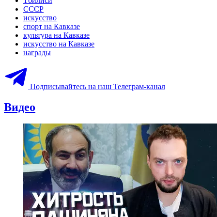
Тбилиси
СССР
искусство
спорт на Кавказе
культура на Кавказе
искусство на Кавказе
награды
Подписывайтесь на наш Телеграм-канал
Видео