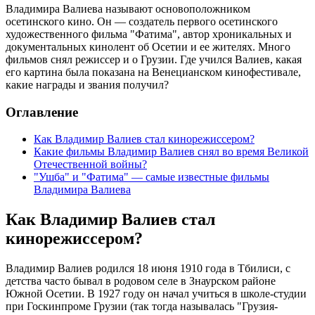
Владимира Валиева называют основоположником
осетинского кино. Он — создатель первого осетинского
художественного фильма "Фатима", автор хроникальных и
документальных кинолент об Осетии и ее жителях. Много
фильмов снял режиссер и о Грузии. Где учился Валиев, какая
его картина была показана на Венецианском кинофестивале,
какие награды и звания получил?
Оглавление
Как Владимир Валиев стал кинорежиссером?
Какие фильмы Владимир Валиев снял во время Великой
Отечественной войны?
"Ушба" и "Фатима" — самые известные фильмы
Владимира Валиева
Как Владимир Валиев стал
кинорежиссером?
Владимир Валиев родился 18 июня 1910 года в Тбилиси, с
детства часто бывал в родовом селе в Знаурском районе
Южной Осетии. В 1927 году он начал учиться в школе-студии
при Госкинпроме Грузии (так тогда называлась "Грузия-