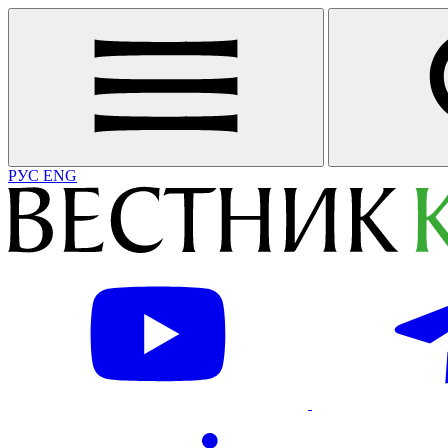
РУС
ENG