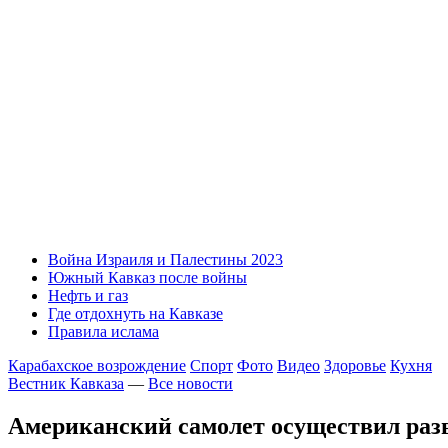
Война Израиля и Палестины 2023
Южный Кавказ после войны
Нефть и газ
Где отдохнуть на Кавказе
Правила ислама
Карабахское возрождение
Спорт
Фото
Видео
Здоровье
Кухня
Вестник Кавказа
—
Все новости
Американский самолет осуществил разв