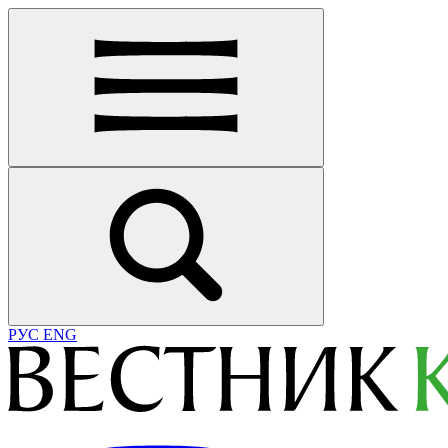
РУС
ENG