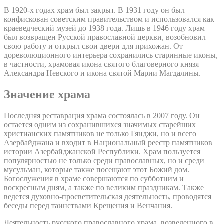
В 1920-х годах храм был закрыт. В 1931 году он был
конфискован советским правительством и использовался как
краеведческий музей до 1938 года. Лишь в 1946 году храм
был возвращен Русской православной церкви, возобновил
свою работу и открыл свои двери для прихожан. От
дореволюционного интерьера сохранились старинные иконы,
в частности, храмовая икона святого благоверного князя
Александра Невского и икона святой Марии Магдалины.
Значение храма
Последняя реставрация храма состоялась в 2007 году. Он
остается одним из сохранившихся значимых старейших
христианских памятников не только Гянджи, но и всего
Азербайджана и входит в Национальный реестр памятников
истории Азербайджанской Республики. Храм пользуется
популярностью не только среди православных, но и среди
мусульман, которые также посещают этот Божий дом.
Богослужения в храме совершаются по субботним и
воскресным дням, а также по великим праздникам. Также
ведется духовно-просветительская деятельность, проводятся
беседы перед таинствами Крещения и Венчания.
Деятельность русского православного храма, возведенного в