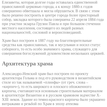
Елизаветы, которая долгие годы оставалась единственной
православной церковью города, а к концу 1880-х годов
совершенно обветшала и могла обрушиться. В связи с этим
было решено построить в центре города более просторный
собор, закладка которого была совершена 22 апреля 1884 года
при участии экзарха Грузии Павла и при большом стечении
местного населения, состоящего из людей разных
национальностей, сословий и вероисповеданий.
Храм был построен в 1887 году на благотворительные
средства как православных, так и мусульман и носил статус
соборного, то есть особо значимого храма, служащего для
совершения богослужений духовенством нескольких церквей.
Архитектура храма
Александро-Невский храм был построен по проекту
архитектора Гольма и под его руководством в византийском
стиле из так называемой «плинфы» (от греч. слова –
«кирпич»), то есть широкого и плоского обожженного
кирпича, считавшегося основным строительным материалом
в архитектуре Византии и в русском храмовом зодчестве X-
XIII веков. Здание из темно-красного кирпича было украшено
витражами и резьбой по Храм в эпоху атеизма