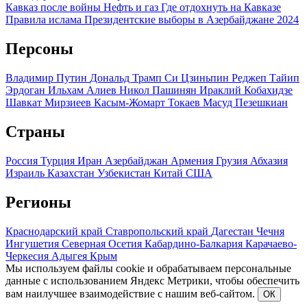
Кавказ после войны
Нефть и газ
Где отдохнуть на Кавказе
Правила ислама
Президентские выборы в Азербайджане 2024
Персоны
Владимир Путин
Дональд Трамп
Си Цзиньпин
Реджеп Тайип
Эрдоган
Ильхам Алиев
Никол Пашинян
Ираклий Кобахидзе
Шавкат Мирзиеев
Касым-Жомарт Токаев
Масуд Пезешкиан
Страны
Россия
Турция
Иран
Азербайджан
Армения
Грузия
Абхазия
Израиль
Казахстан
Узбекистан
Китай
США
Регионы
Краснодарский край
Ставропольский край
Дагестан
Чечня
Ингушетия
Северная Осетия
Кабардино-Балкария
Карачаево-
Черкесия
Адыгея
Крым
Мы используем файлы cookie и обрабатываем персональные
данные с использованием Яндекс Метрики, чтобы обеспечить
вам наилучшее взаимодействие с нашим веб-сайтом.
ОК