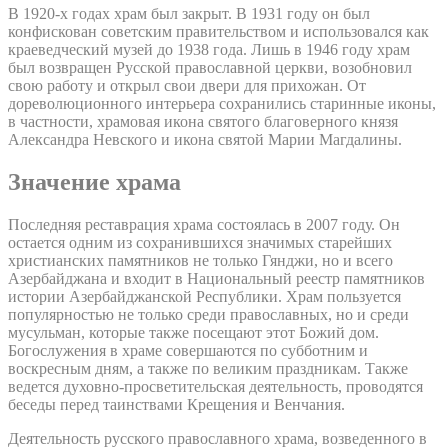
В 1920-х годах храм был закрыт. В 1931 году он был
конфискован советским правительством и использовался как
краеведческий музей до 1938 года. Лишь в 1946 году храм
был возвращен Русской православной церкви, возобновил
свою работу и открыл свои двери для прихожан. От
дореволюционного интерьера сохранились старинные иконы,
в частности, храмовая икона святого благоверного князя
Александра Невского и икона святой Марии Магдалины.
Значение храма
Последняя реставрация храма состоялась в 2007 году. Он
остается одним из сохранившихся значимых старейших
христианских памятников не только Гянджи, но и всего
Азербайджана и входит в Национальный реестр памятников
истории Азербайджанской Республики. Храм пользуется
популярностью не только среди православных, но и среди
мусульман, которые также посещают этот Божий дом.
Богослужения в храме совершаются по субботним и
воскресным дням, а также по великим праздникам. Также
ведется духовно-просветительская деятельность, проводятся
беседы перед таинствами Крещения и Венчания.
Деятельность русского православного храма, возведенного в