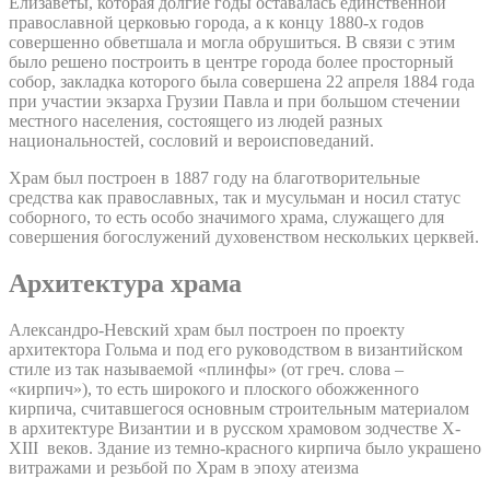
Елизаветы, которая долгие годы оставалась единственной
православной церковью города, а к концу 1880-х годов
совершенно обветшала и могла обрушиться. В связи с этим
было решено построить в центре города более просторный
собор, закладка которого была совершена 22 апреля 1884 года
при участии экзарха Грузии Павла и при большом стечении
местного населения, состоящего из людей разных
национальностей, сословий и вероисповеданий.
Храм был построен в 1887 году на благотворительные
средства как православных, так и мусульман и носил статус
соборного, то есть особо значимого храма, служащего для
совершения богослужений духовенством нескольких церквей.
Архитектура храма
Александро-Невский храм был построен по проекту
архитектора Гольма и под его руководством в византийском
стиле из так называемой «плинфы» (от греч. слова –
«кирпич»), то есть широкого и плоского обожженного
кирпича, считавшегося основным строительным материалом
в архитектуре Византии и в русском храмовом зодчестве X-
XIII веков. Здание из темно-красного кирпича было украшено
витражами и резьбой по Храм в эпоху атеизма