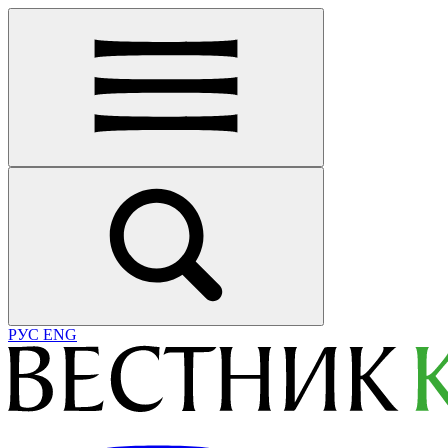
РУС
ENG