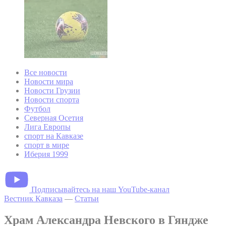
Все новости
Новости мира
Новости Грузии
Новости спорта
Футбол
Северная Осетия
Лига Европы
спорт на Кавказе
спорт в мире
Иберия 1999
Подписывайтесь на наш YouTube-канал
Вестник Кавказа
—
Статьи
Храм Александра Невского в Гяндже