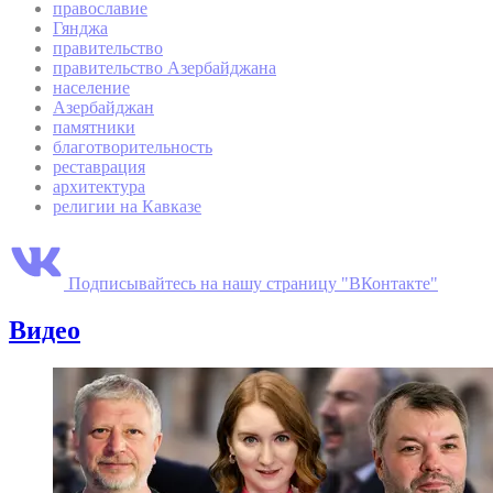
православие
Гянджа
правительство
правительство Азербайджана
население
Азербайджан
памятники
благотворительность
реставрация
архитектура
религии на Кавказе
Подписывайтесь на нашу страницу "ВКонтакте"
Видео