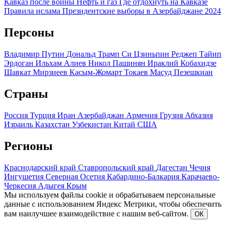
Кавказ после войны
Нефть и газ
Где отдохнуть на Кавказе
Правила ислама
Президентские выборы в Азербайджане 2024
Персоны
Владимир Путин
Дональд Трамп
Си Цзиньпин
Реджеп Тайип
Эрдоган
Ильхам Алиев
Никол Пашинян
Ираклий Кобахидзе
Шавкат Мирзиеев
Касым-Жомарт Токаев
Масуд Пезешкиан
Страны
Россия
Турция
Иран
Азербайджан
Армения
Грузия
Абхазия
Израиль
Казахстан
Узбекистан
Китай
США
Регионы
Краснодарский край
Ставропольский край
Дагестан
Чечня
Ингушетия
Северная Осетия
Кабардино-Балкария
Карачаево-
Черкесия
Адыгея
Крым
Мы используем файлы cookie и обрабатываем персональные
данные с использованием Яндекс Метрики, чтобы обеспечить
вам наилучшее взаимодействие с нашим веб-сайтом.
ОК