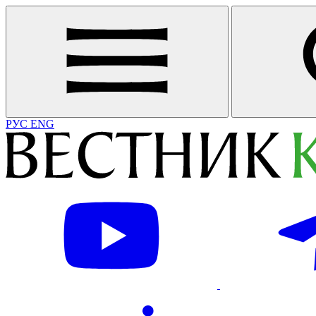
РУС
ENG