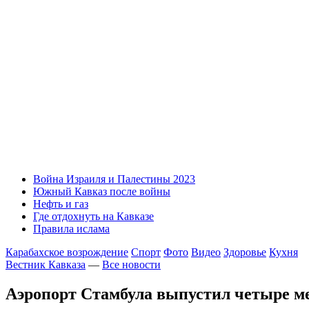
Война Израиля и Палестины 2023
Южный Кавказ после войны
Нефть и газ
Где отдохнуть на Кавказе
Правила ислама
Карабахское возрождение
Спорт
Фото
Видео
Здоровье
Кухня
Вестник Кавказа
—
Все новости
Аэропорт Стамбула выпустил четыре м