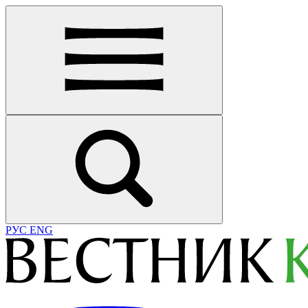
РУС
ENG