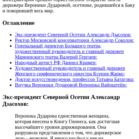
дирижера Вероники Дударовой, осетинке, родившейся в Баку
и покорившей весь мир.
Оглавление
Экс-президент Северной Осетии Александр Дзасохов:
Ректор Московской консерватории Александр Соколов:
Генеральный директор Большого театра,
художественный руководитель и главный дирижер
Мариинского театра Валерий Гергиев:
Народный артист РФ Даниил Крамер:
Художественный руководитель и главный дирижер
Женского симфонического оркестра Ксения Жарко:
Доктор искусствоведения, профессор Татьяна Батагова:
Внучка Вероники Дударовой Вероника Вайнштейн:
Экс-президент Северной Осетии Александр
Дзасохов:
Вероника Дударова единственная женщина,
которая внесена в Книгу Гиннеса, как достигшая
высочайшего уровня дирижирования. Она
разрушила представления о том, что дирижерское
дело – мужское. Я много раз был у нее на