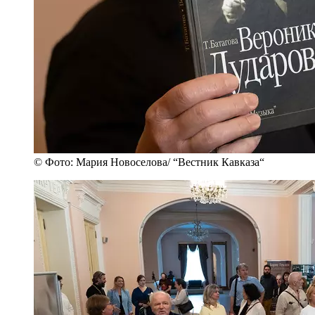
© Фото: Мария Новоселова/ “Вестник Кавказа“