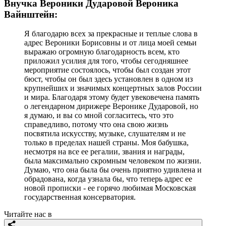
Внучка Вероники Дударовой Вероника
Вайнштейн:
Я благодарю всех за прекрасные и теплые слова в
адрес Вероники Борисовны и от лица моей семьи
выражаю огромную благодарность всем, кто
приложил усилия для того, чтобы сегодняшнее
мероприятие состоялось, чтобы был создан этот
бюст, чтобы он был здесь установлен в одном из
крупнейших и значимых концертных залов России
и мира. Благодаря этому будет увековечена память
о легендарном дирижере Веронике Дударовой, но
я думаю, и вы со мной согласитесь, что это
справедливо, потому что она свою жизнь
посвятила искусству, музыке, слушателям и не
только в пределах нашей страны. Моя бабушка,
несмотря на все ее регалии, звания и награды,
была максимально скромным человеком по жизни.
Думаю, что она была бы очень приятно удивлена и
обрадована, когда узнала бы, что теперь адрес ее
новой прописки - ее горячо любимая Московская
государственная консерватория.
Читайте нас в