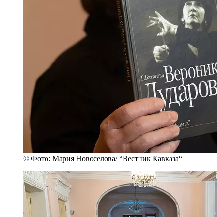
© Фото: Мария Новоселова/ “Вестник Кавказа“