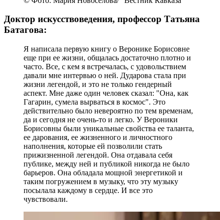
© Фото: Мария Новоселова/ "Вестник Кавказа"
Доктор искусствоведения, профессор Татьяна
Батагова:
Я написала первую книгу о Веронике Борисовне
еще при ее жизни, общалась достаточно плотно и
часто. Все, с кем я встречалась, с удовольствием
давали мне интервью о ней. Дударова стала при
жизни легендой, и это не только гендерный
аспект. Мне даже один человек сказал: "Она, как
Гагарин, сумела вырваться в космос". Это
действительно было невероятно по тем временам,
да и сегодня не очень-то и легко. У Вероники
Борисовны были уникальные свойства ее таланта,
ее дарования, ее жизненного и личностного
наполнения, которые ей позволили стать
прижизненной легендой. Она отдавала себя
публике, между ней и публикой никогда не было
барьеров. Она обладала мощной энергетикой и
таким погружением в музыку, что эту музыку
посылала каждому в сердце. И все это
чувствовали.