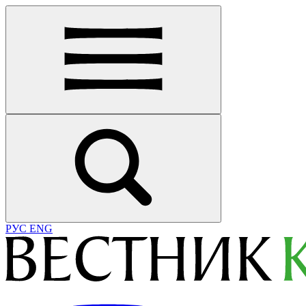
РУС
ENG