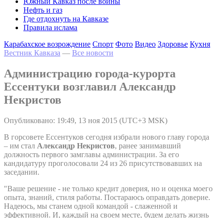
Южный Кавказ после войны
Нефть и газ
Где отдохнуть на Кавказе
Правила ислама
Карабахское возрождение
Спорт
Фото
Видео
Здоровье
Кухня
Вестник Кавказа
—
Все новости
Администрацию города-курорта
Ессентуки возглавил Александр
Некристов
Опубликовано: 19:49, 13 ноя 2015 (UTC+3 MSK)
В горсовете Ессентуков сегодня избрали нового главу города
– им стал
Александр Некристов
, ранее занимавший
должность первого замглавы администрации. За его
кандидатуру проголосовали 24 из 26 присутствовавших на
заседании.
"Ваше решение - не только кредит доверия, но и оценка моего
опыта, знаний, стиля работы. Постараюсь оправдать доверие.
Надеюсь, мы станем одной командой - слаженной и
эффективной. И, каждый на своем месте, будем делать жизнь