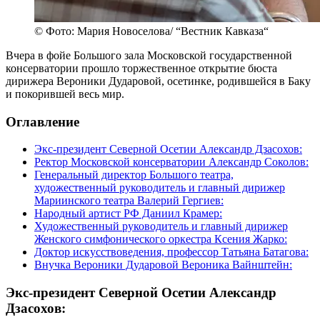
© Фото: Мария Новоселова/ “Вестник Кавказа“
Вчера в фойе Большого зала Московской государственной
консерватории прошло торжественное открытие бюста
дирижера Вероники Дударовой, осетинке, родившейся в Баку
и покорившей весь мир.
Оглавление
Экс-президент Северной Осетии Александр Дзасохов:
Ректор Московской консерватории Александр Соколов:
Генеральный директор Большого театра,
художественный руководитель и главный дирижер
Мариинского театра Валерий Гергиев:
Народный артист РФ Даниил Крамер:
Художественный руководитель и главный дирижер
Женского симфонического оркестра Ксения Жарко:
Доктор искусствоведения, профессор Татьяна Батагова:
Внучка Вероники Дударовой Вероника Вайнштейн:
Экс-президент Северной Осетии Александр
Дзасохов: