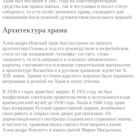
Храм был построен в 1887 году на благотворительные
средства как православных, так и мусульман и носил статус
соборного, то есть особо значимого храма, служащего для
совершения богослужений духовенством нескольких церквей.
Архитектура храма
Александро-Невский храм был построен по проекту
архитектора Гольма и под его руководством в византийском
стиле из так называемой «плинфы» (от греч. слова –
«кирпич»), то есть широкого и плоского обожженного
кирпича, считавшегося основным строительным материалом
в архитектуре Византии и в русском храмовом зодчестве X-
XIII веков. Здание из темно-красного кирпича было украшено
витражами и резьбой по Храм в эпоху атеизма
В 1920-х годах храм был закрыт. В 1931 году он был
конфискован советским правительством и использовался как
краеведческий музей до 1938 года. Лишь в 1946 году храм
был возвращен Русской православной церкви, возобновил
свою работу и открыл свои двери для прихожан. От
дореволюционного интерьера сохранились старинные иконы,
в частности, храмовая икона святого благоверного князя
Александра Невского и икона святой Марии Магдалины.