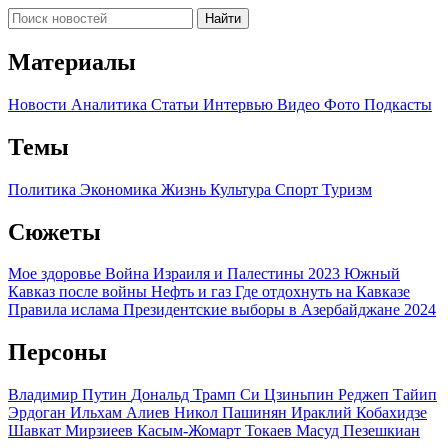
Найти
Материалы
Новости
Аналитика
Статьи
Интервью
Видео
Фото
Подкасты
Темы
Политика
Экономика
Жизнь
Культура
Спорт
Туризм
Сюжеты
Мое здоровье
Война Израиля и Палестины 2023
Южный
Кавказ после войны
Нефть и газ
Где отдохнуть на Кавказе
Правила ислама
Президентские выборы в Азербайджане 2024
Персоны
Владимир Путин
Дональд Трамп
Си Цзиньпин
Реджеп Тайип
Эрдоган
Ильхам Алиев
Никол Пашинян
Ираклий Кобахидзе
Шавкат Мирзиеев
Касым-Жомарт Токаев
Масуд Пезешкиан