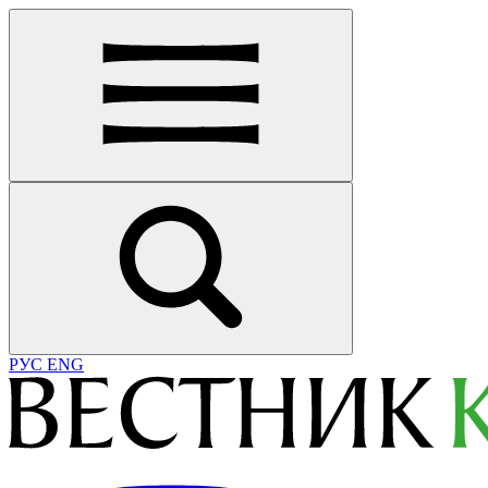
РУС
ENG