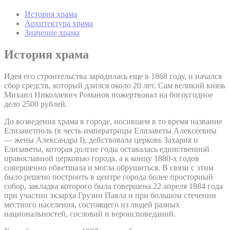
История храма
Архитектура храма
Значение храма
История храма
Идея его строительства зародилась еще в 1868 году, и начался
сбор средств, который длился около 20 лет. Сам великий князь
Михаил Николаевич Романов пожертвовал на богоугодное
дело 2500 рублей.
До возведения храма в городе, носившем в то время название
Елизаветполь (в честь императрицы Елизаветы Алексеевны
— жены Александра I), действовала церковь Захария и
Елизаветы, которая долгие годы оставалась единственной
православной церковью города, а к концу 1880-х годов
совершенно обветшала и могла обрушиться. В связи с этим
было решено построить в центре города более просторный
собор, закладка которого была совершена 22 апреля 1884 года
при участии экзарха Грузии Павла и при большом стечении
местного населения, состоящего из людей разных
национальностей, сословий и вероисповеданий.