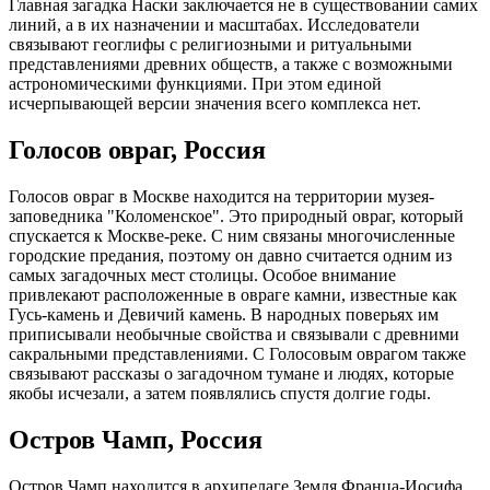
Главная загадка Наски заключается не в существовании самих
линий, а в их назначении и масштабах. Исследователи
связывают геоглифы с религиозными и ритуальными
представлениями древних обществ, а также с возможными
астрономическими функциями. При этом единой
исчерпывающей версии значения всего комплекса нет.
Голосов овраг, Россия
Голосов овраг в Москве находится на территории музея-
заповедника "Коломенское". Это природный овраг, который
спускается к Москве-реке. С ним связаны многочисленные
городские предания, поэтому он давно считается одним из
самых загадочных мест столицы. Особое внимание
привлекают расположенные в овраге камни, известные как
Гусь-камень и Девичий камень. В народных поверьях им
приписывали необычные свойства и связывали с древними
сакральными представлениями. С Голосовым оврагом также
связывают рассказы о загадочном тумане и людях, которые
якобы исчезали, а затем появлялись спустя долгие годы.
Остров Чамп, Россия
Остров Чамп находится в архипелаге Земля Франца-Иосифа.