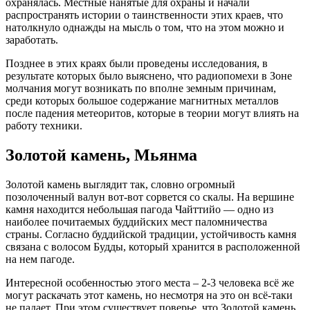
охранялась. Местные нанятые для охраны и начали
распространять истории о таинственности этих краев, что
натолкнуло однажды на мысль о том, что на этом можно и
заработать.
Позднее в этих краях были проведены исследования, в
результате которых было выяснено, что радиопомехи в Зоне
молчания могут возникать по вполне земным причинам,
среди которых большое содержание магнитных металлов
после падения метеоритов, которые в теории могут влиять на
работу техники.
Золотой камень, Мьянма
Золотой камень выглядит так, словно огромный
позолоченный валун вот-вот сорвется со скалы. На вершине
камня находится небольшая пагода Чайттийо — одно из
наиболее почитаемых буддийских мест паломничества
страны. Согласно буддийской традиции, устойчивость камня
связана с волосом Будды, который хранится в расположенной
на нем пагоде.
Интересной особенностью этого места – 2-3 человека всё же
могут раскачать этот камень, но несмотря на это он всё-таки
не падает. При этом существует поверье, что Золотой камень