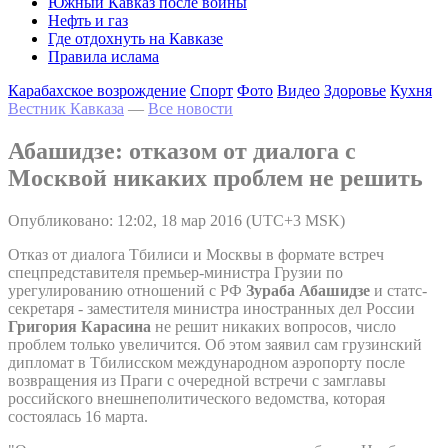
Южный Кавказ после войны
Нефть и газ
Где отдохнуть на Кавказе
Правила ислама
Карабахское возрождение
Спорт
Фото
Видео
Здоровье
Кухня
Вестник Кавказа
—
Все новости
Абашидзе: отказом от диалога с
Москвой никаких проблем не решить
Опубликовано: 12:02, 18 мар 2016 (UTC+3 MSK)
Отказ от диалога Тбилиси и Москвы в формате встреч
спецпредставителя премьер-министра Грузии по
урегулированию отношений с РФ
Зураба Абашидзе
и статс-
секретаря - заместителя министра иностранных дел России
Григория Карасина
не решит никаких вопросов, число
проблем только увеличится. Об этом заявил сам грузинский
дипломат в Тбилисском международном аэропорту после
возвращения из Праги с очередной встречи с замглавы
российского внешнеполитического ведомства, которая
состоялась 16 марта.