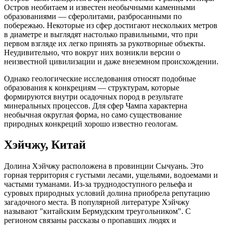
Остров необитаем и известен необычными каменными
образованиями — сферолитами, разбросанными по
побережью. Некоторые из сфер достигают нескольких метров
в диаметре и выглядят настолько правильными, что при
первом взгляде их легко принять за рукотворные объекты.
Неудивительно, что вокруг них возникли версии о
неизвестной цивилизации и даже внеземном происхождении.
Однако геологические исследования относят подобные
образования к конкрециям — структурам, которые
формируются внутри осадочных пород в результате
минеральных процессов. Для сфер Чампа характерна
необычная округлая форма, но само существование
природных конкреций хорошо известно геологам.
Хэйчжу, Китай
Долина Хэйчжу расположена в провинции Сычуань. Это
горная территория с густыми лесами, ущельями, водоемами и
частыми туманами. Из-за труднодоступного рельефа и
суровых природных условий долина приобрела репутацию
загадочного места. В популярной литературе Хэйчжу
называют "китайским Бермудским треугольником". С
регионом связаны рассказы о пропавших людях и