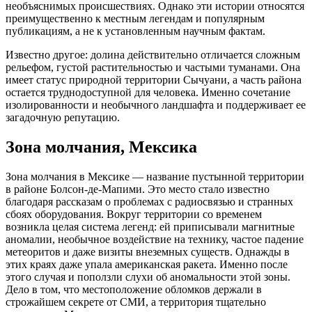
необъяснимых происшествиях. Однако эти истории относятся
преимущественно к местным легендам и популярным
публикациям, а не к установленным научным фактам.
Известно другое: долина действительно отличается сложным
рельефом, густой растительностью и частыми туманами. Она
имеет статус природной территории Сычуани, а часть района
остается труднодоступной для человека. Именно сочетание
изолированности и необычного ландшафта и поддерживает ее
загадочную репутацию.
Зона молчания, Мексика
Зона молчания в Мексике — название пустынной территории
в районе Болсон-де-Мапими. Это место стало известно
благодаря рассказам о проблемах с радиосвязью и странных
сбоях оборудования. Вокруг территории со временем
возникла целая система легенд: ей приписывали магнитные
аномалии, необычное воздействие на технику, частое падение
метеоритов и даже визиты внеземных существ. Однажды в
этих краях даже упала американская ракета. Именно после
этого случая и поползли слухи об аномальности этой зоны.
Дело в том, что местоположение обломков держали в
строжайшем секрете от СМИ, а территория тщательно