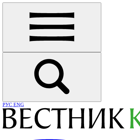
РУС
ENG