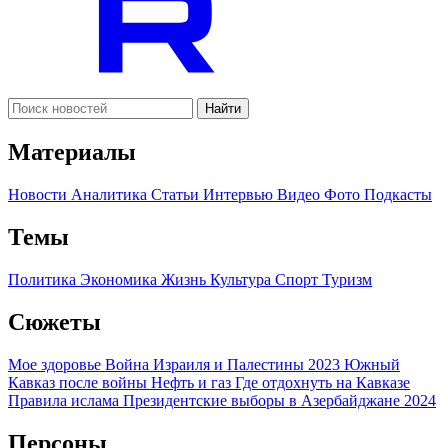
Найти
Материалы
Новости
Аналитика
Статьи
Интервью
Видео
Фото
Подкасты
Темы
Политика
Экономика
Жизнь
Культура
Спорт
Туризм
Сюжеты
Мое здоровье
Война Израиля и Палестины 2023
Южный
Кавказ после войны
Нефть и газ
Где отдохнуть на Кавказе
Правила ислама
Президентские выборы в Азербайджане 2024
Персоны