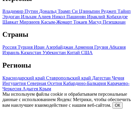
Владимир Путин
Дональд Трамп
Си Цзиньпин
Реджеп Тайип
Эрдоган
Ильхам Алиев
Никол Пашинян
Ираклий Кобахидзе
Шавкат Мирзиеев
Касым-Жомарт Токаев
Масуд Пезешкиан
Страны
Россия
Турция
Иран
Азербайджан
Армения
Грузия
Абхазия
Израиль
Казахстан
Узбекистан
Китай
США
Регионы
Краснодарский край
Ставропольский край
Дагестан
Чечня
Ингушетия
Северная Осетия
Кабардино-Балкария
Карачаево-
Черкесия
Адыгея
Крым
Мы используем файлы cookie и обрабатываем персональные
данные с использованием Яндекс Метрики, чтобы обеспечить
вам наилучшее взаимодействие с нашим веб-сайтом.
ОК