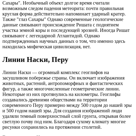
Сахары". Необычный объект долгое время считали
возможным следом падения метеорита: почти правильная
круглая форма действительно напоминает ударный кратер.
Также "глаз Сахары" Однако современные геологические
данные связывают происхождение Ришата с поднятием
участка земной коры и последующей эрозией. Иногда Ришат
связывают с легендарной Атлантидой. Однако
подтвержденных научных данных о том, что именно здесь
находилась мифическая цивилизация, нет.
Линии Наски, Перу
Линии Наски — огромный комплекс геоглифов на
засушливом побережье страны. Он включает изображения
животных, растений, антропоморфных и фантастических
фигур, а также многочисленные геометрические линии.
Некоторые из них протянулись на километры. Геоглифы
создавались древними обществами на территории
современного Перу примерно между 500 годом до нашей эры
и 500 годом нашей эры. Для создания изображений люди
удаляли темный поверхностный слой грунта, открывая более
светлую почву под ним. Благодаря сухому климату многие
рисунки сохранились на протяжении столетий.