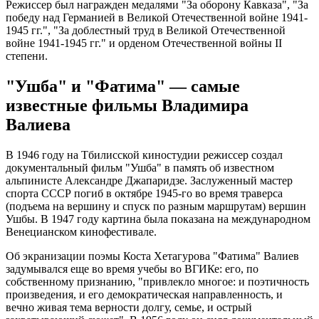
Режиссер был награжден медалями "За оборону Кавказа", "За
победу над Германией в Великой Отечественной войне 1941-
1945 гг.", "За доблестный труд в Великой Отечественной
войне 1941-1945 гг." и орденом Отечественной войны II
степени.
"Ушба" и "Фатима" — самые
известные фильмы Владимира
Валиева
В 1946 году на Тбилисской киностудии режиссер создал
документальный фильм "Ушба" в память об известном
альпинисте Александре Джапаридзе. Заслуженный мастер
спорта СССР погиб в октябре 1945-го во время траверса
(подъема на вершину и спуск по разным маршрутам) вершин
Ушбы. В 1947 году картина была показана на международном
Венецианском кинофестивале.
Об экранизации поэмы Коста Хетагурова "Фатима" Валиев
задумывался еще во время учебы во ВГИКе: его, по
собственному признанию, "привлекло многое: и поэтичность
произведения, и его демократическая направленность, и
вечно живая тема верности долгу, семье, и острый