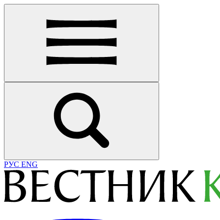
РУС
ENG