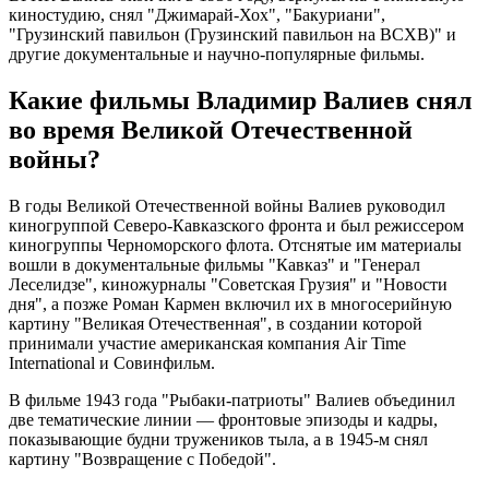
киностудию, снял "Джимарай-Хох", "Бакуриани",
"Грузинский павильон (Грузинский павильон на ВСХВ)" и
другие документальные и научно-популярные фильмы.
Какие фильмы Владимир Валиев снял
во время Великой Отечественной
войны?
В годы Великой Отечественной войны Валиев руководил
киногруппой Северо-Кавказского фронта и был режиссером
киногруппы Черноморского флота. Отснятые им материалы
вошли в документальные фильмы "Кавказ" и "Генерал
Леселидзе", киножурналы "Советская Грузия" и "Новости
дня", а позже Роман Кармен включил их в многосерийную
картину "Великая Отечественная", в создании которой
принимали участие американская компания Air Time
International и Совинфильм.
В фильме 1943 года "Рыбаки-патриоты" Валиев объединил
две тематические линии — фронтовые эпизоды и кадры,
показывающие будни тружеников тыла, а в 1945-м снял
картину "Возвращение с Победой".