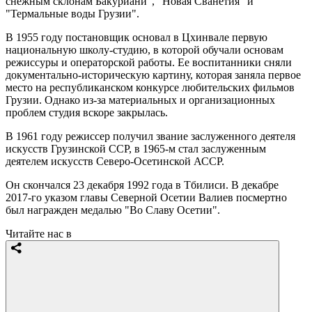
снежным склонам Бакуриани", "Новая Сванетия" и
"Термальные воды Грузии".
В 1955 году постановщик основал в Цхинвале первую
национальную школу-студию, в которой обучали основам
режиссуры и операторской работы. Ее воспитанники сняли
документально-историческую картину, которая заняла первое
место на республиканском конкурсе любительских фильмов
Грузии. Однако из-за материальных и организационных
проблем студия вскоре закрылась.
В 1961 году режиссер получил звание заслуженного деятеля
искусств Грузинской ССР, в 1965-м стал заслуженным
деятелем искусств Северо-Осетинской АССР.
Он скончался 23 декабря 1992 года в Тбилиси. В декабре
2017-го указом главы Северной Осетии Валиев посмертно
был награжден медалью "Во Славу Осетии".
Читайте нас в