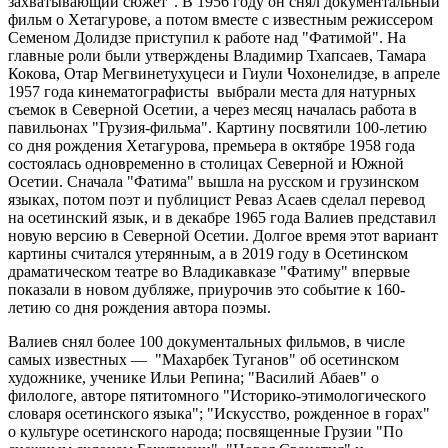
захватывающий сюжет". В 1956 году он снял документальный
фильм о Хетагурове, а потом вместе с известным режиссером
Семеном Долидзе приступил к работе над "Фатимой". На
главные роли были утверждены Владимир Тхапсаев, Тамара
Кокова, Отар Мегвинетухуцеси и Гиули Чохонелидзе, в апреле
1957 года кинематографисты выбрали места для натурных
съемок в Северной Осетии, а через месяц началась работа в
павильонах "Грузия-фильма". Картину посвятили 100-летию
со дня рождения Хетагурова, премьера в октябре 1958 года
состоялась одновременно в столицах Северной и Южной
Осетии. Сначала "Фатима" вышла на русском и грузинском
языках, потом поэт и публицист Реваз Асаев сделал перевод
на осетинский язык, и в декабре 1965 года Валиев представил
новую версию в Северной Осетии. Долгое время этот вариант
картины считался утерянным, а в 2019 году в Осетинском
драматическом театре во Владикавказе "Фатиму" впервые
показали в новом дубляже, приурочив это событие к 160-
летию со дня рождения автора поэмы.
Валиев снял более 100 документальных фильмов, в числе
самых известных — "Махарбек Туганов" об осетинском
художнике, ученике Ильи Репина; "Василий Абаев" о
филологе, авторе пятитомного "Историко-этимологического
словаря осетинского языка"; "Искусство, рожденное в горах"
о культуре осетинского народа; посвященные Грузии "По