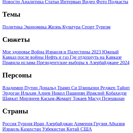
Новости
Аналитика
Статьи
Интервью
Видео
Фото
Подкасты
Темы
Политика
Экономика
Жизнь
Культура
Спорт
Туризм
Сюжеты
Мое здоровье
Война Израиля и Палестины 2023
Южный
Кавказ после войны
Нефть и газ
Где отдохнуть на Кавказе
Правила ислама
Президентские выборы в Азербайджане 2024
Персоны
Владимир Путин
Дональд Трамп
Си Цзиньпин
Реджеп Тайип
Эрдоган
Ильхам Алиев
Никол Пашинян
Ираклий Кобахидзе
Шавкат Мирзиеев
Касым-Жомарт Токаев
Масуд Пезешкиан
Страны
Россия
Турция
Иран
Азербайджан
Армения
Грузия
Абхазия
Израиль
Казахстан
Узбекистан
Китай
США