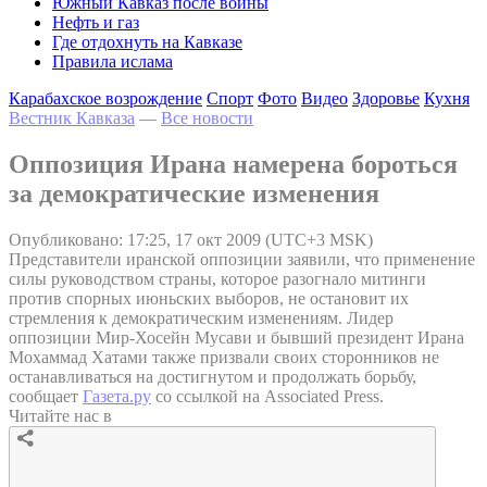
Южный Кавказ после войны
Нефть и газ
Где отдохнуть на Кавказе
Правила ислама
Карабахское возрождение
Спорт
Фото
Видео
Здоровье
Кухня
Вестник Кавказа
—
Все новости
Оппозиция Ирана намерена бороться
за демократические изменения
Опубликовано: 17:25, 17 окт 2009 (UTC+3 MSK)
Представители иранской оппозиции заявили, что применение
силы руководством страны, которое разогнало митинги
против спорных июньских выборов, не остановит их
стремления к демократическим изменениям. Лидер
оппозиции Мир-Хосейн Мусави и бывший президент Ирана
Мохаммад Хатами также призвали своих сторонников не
останавливаться на достигнутом и продолжать борьбу,
сообщает
Газета.ру
со ссылкой на Associated Press.
Читайте нас в