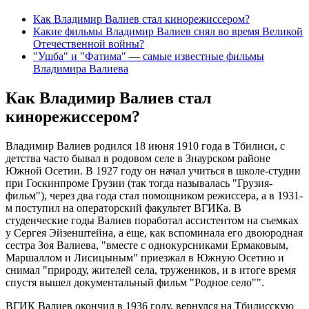
Как Владимир Валиев стал кинорежиссером?
Какие фильмы Владимир Валиев снял во время Великой
Отечественной войны?
"Ушба" и "Фатима" — самые известные фильмы
Владимира Валиева
Как Владимир Валиев стал
кинорежиссером?
Владимир Валиев родился 18 июня 1910 года в Тбилиси, с
детства часто бывал в родовом селе в Знаурском районе
Южной Осетии. В 1927 году он начал учиться в школе-студии
при Госкинпроме Грузии (так тогда называлась "Грузия-
фильм"), через два года стал помощником режиссера, а в 1931-
м поступил на операторский факультет ВГИКа. В
студенческие годы Валиев поработал ассистентом на съемках
у Сергея Эйзенштейна, а еще, как вспоминала его двоюродная
сестра Зоя Валиева, "вместе с однокурсниками Ермаковым,
Маршаллом и Лисицыным" приезжал в Южную Осетию и
снимал "природу, жителей села, тружеников, и в итоге время
спустя вышел документальный фильм "Родное село"".
ВГИК Валиев окончил в 1936 году, вернулся на Тбилисскую