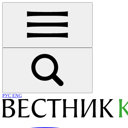
РУС
ENG