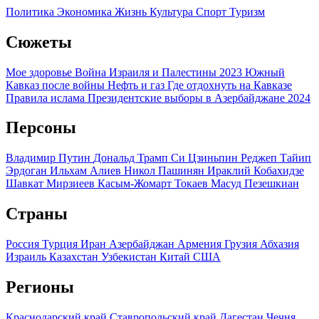
Политика
Экономика
Жизнь
Культура
Спорт
Туризм
Сюжеты
Мое здоровье
Война Израиля и Палестины 2023
Южный
Кавказ после войны
Нефть и газ
Где отдохнуть на Кавказе
Правила ислама
Президентские выборы в Азербайджане 2024
Персоны
Владимир Путин
Дональд Трамп
Си Цзиньпин
Реджеп Тайип
Эрдоган
Ильхам Алиев
Никол Пашинян
Ираклий Кобахидзе
Шавкат Мирзиеев
Касым-Жомарт Токаев
Масуд Пезешкиан
Страны
Россия
Турция
Иран
Азербайджан
Армения
Грузия
Абхазия
Израиль
Казахстан
Узбекистан
Китай
США
Регионы
Краснодарский край
Ставропольский край
Дагестан
Чечня