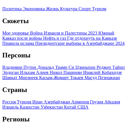
Политика
Экономика
Жизнь
Культура
Спорт
Туризм
Сюжеты
Мое здоровье
Война Израиля и Палестины 2023
Южный
Кавказ после войны
Нефть и газ
Где отдохнуть на Кавказе
Правила ислама
Президентские выборы в Азербайджане 2024
Персоны
Владимир Путин
Дональд Трамп
Си Цзиньпин
Реджеп Тайип
Эрдоган
Ильхам Алиев
Никол Пашинян
Ираклий Кобахидзе
Шавкат Мирзиеев
Касым-Жомарт Токаев
Масуд Пезешкиан
Страны
Россия
Турция
Иран
Азербайджан
Армения
Грузия
Абхазия
Израиль
Казахстан
Узбекистан
Китай
США
Регионы