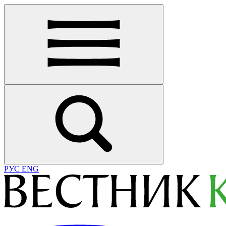
РУС
ENG