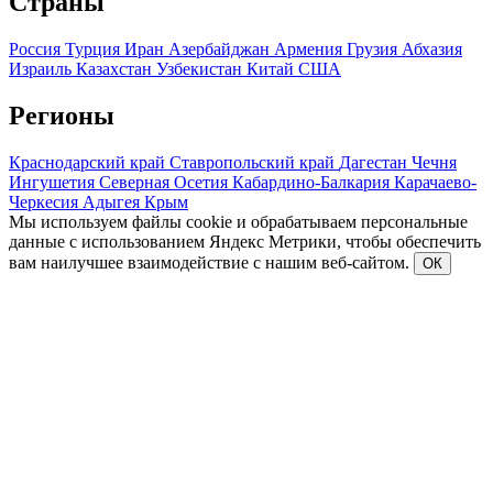
Страны
Россия
Турция
Иран
Азербайджан
Армения
Грузия
Абхазия
Израиль
Казахстан
Узбекистан
Китай
США
Регионы
Краснодарский край
Ставропольский край
Дагестан
Чечня
Ингушетия
Северная Осетия
Кабардино-Балкария
Карачаево-
Черкесия
Адыгея
Крым
Мы используем файлы cookie и обрабатываем персональные
данные с использованием Яндекс Метрики, чтобы обеспечить
вам наилучшее взаимодействие с нашим веб-сайтом.
ОК