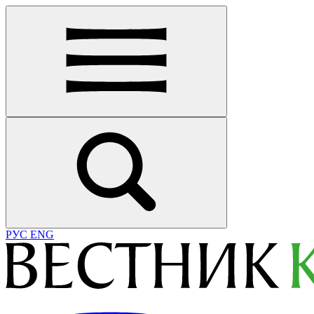
РУС
ENG