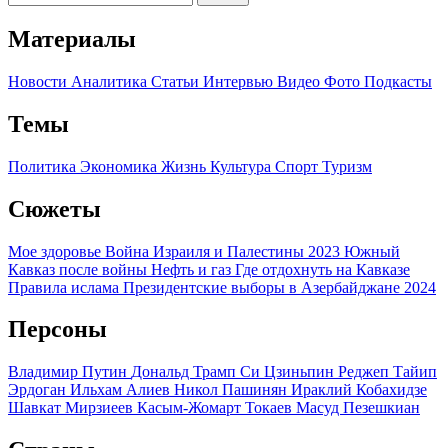
Материалы
Новости
Аналитика
Статьи
Интервью
Видео
Фото
Подкасты
Темы
Политика
Экономика
Жизнь
Культура
Спорт
Туризм
Сюжеты
Мое здоровье
Война Израиля и Палестины 2023
Южный
Кавказ после войны
Нефть и газ
Где отдохнуть на Кавказе
Правила ислама
Президентские выборы в Азербайджане 2024
Персоны
Владимир Путин
Дональд Трамп
Си Цзиньпин
Реджеп Тайип
Эрдоган
Ильхам Алиев
Никол Пашинян
Ираклий Кобахидзе
Шавкат Мирзиеев
Касым-Жомарт Токаев
Масуд Пезешкиан