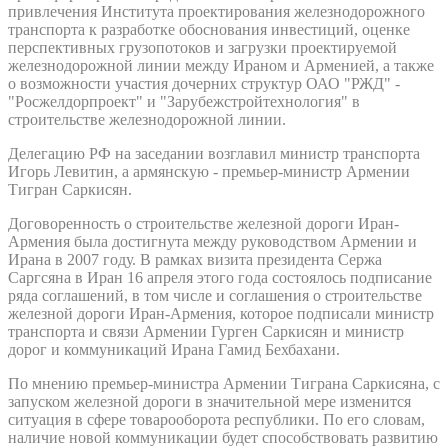
привлечения Института проектирования железнодорожного
транспорта к разработке обоснования инвестиций, оценке
перспективных грузопотоков и загрузки проектируемой
железнодорожной линии между Ираном и Арменией, а также
о возможности участия дочерних структур ОАО "РЖД" -
"Росжелдорпроект" и "Зарубежстройтехнология" в
строительстве железнодорожной линии.
Делегацию РФ на заседании возглавил министр транспорта
Игорь Левитин, а армянскую - премьер-министр Армении
Тигран Саркисян.
Договоренность о строительстве железной дороги Иран-
Армения была достигнута между руководством Армении и
Ирана в 2007 году. В рамках визита президента Сержа
Саргсяна в Иран 16 апреля этого года состоялось подписание
ряда соглашений, в том числе и соглашения о строительстве
железной дороги Иран-Армения, которое подписали министр
транспорта и связи Армении Гурген Саркисян и министр
дорог и коммуникаций Ирана Гамид Бехбахани.
По мнению премьер-министра Армении Тиграна Саркисяна, с
запуском железной дороги в значительной мере изменится
ситуация в сфере товарооборота республики. По его словам,
наличие новой коммуникации будет способствовать развитию