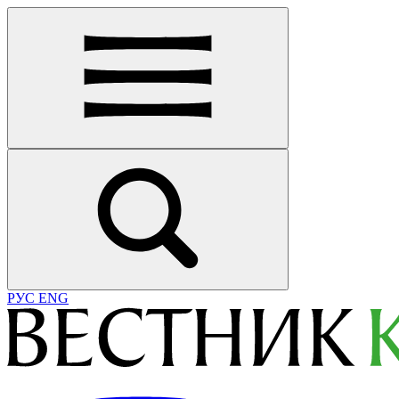
РУС
ENG