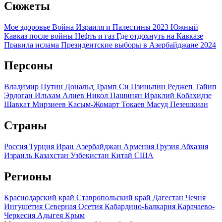
Сюжеты
Мое здоровье
Война Израиля и Палестины 2023
Южный
Кавказ после войны
Нефть и газ
Где отдохнуть на Кавказе
Правила ислама
Президентские выборы в Азербайджане 2024
Персоны
Владимир Путин
Дональд Трамп
Си Цзиньпин
Реджеп Тайип
Эрдоган
Ильхам Алиев
Никол Пашинян
Ираклий Кобахидзе
Шавкат Мирзиеев
Касым-Жомарт Токаев
Масуд Пезешкиан
Страны
Россия
Турция
Иран
Азербайджан
Армения
Грузия
Абхазия
Израиль
Казахстан
Узбекистан
Китай
США
Регионы
Краснодарский край
Ставропольский край
Дагестан
Чечня
Ингушетия
Северная Осетия
Кабардино-Балкария
Карачаево-
Черкесия
Адыгея
Крым