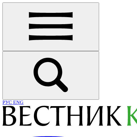
РУС
ENG