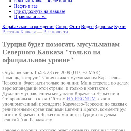
Южный Кавказ после войны
Нефть и газ
Где отдохнуть на Кавказе
Правила ислама
Карабахское возрождение
Спорт
Фото
Видео
Здоровье
Кухня
Вестник Кавказа
—
Все новости
Турция будет помогать мусульманам
Северного Кавказа "только на
официальном уровне"
Опубликовано: 15:58, 28 сен 2009 (UTC+3 MSK)
Помощь, которую Турция окажет мусульманам Карачаево-
Черкесии, будет идти только по линии Министерства по делам
вероисповеданий этой страны, и только в контакте с
Духовным управлением мусульман Карачаево-Черкесии и
Ставропольского края. Об этом
ИА REGNUM
заявил
уполномоченный президента Карачаево-Черкесии по связям с
религиозными организациями Евгений Кратов, комментируя
визит в Карачаево-Черкесию министра Турции по делам
религий Али Бардакоглу.
Говоря о помощи, которую будет оказывать турецкая сторона,