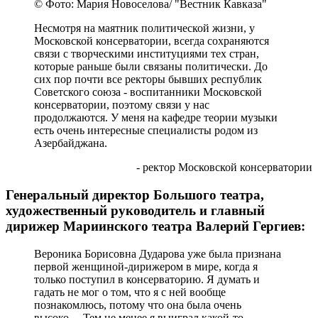
© Фото: Мария Новоселова/ "Вестник Кавказа"
Несмотря на маятник политической жизни, у
Московской консерватории, всегда сохраняются
связи с творческими институциями тех стран,
которые раньше были связаны политически. До
сих пор почти все ректоры бывших республик
Советского союза - воспитанники Московской
консерватории, поэтому связи у нас
продолжаются. У меня на кафедре теории музыки
есть очень интересные специалисты родом из
Азербайджана.
- ректор Московской консерватории
Генеральный директор Большого театра,
художественный руководитель и главный
дирижер Мариинского театра Валерий Гергиев:
Вероника Борисовна Дударова уже была признана
первой женщиной-дирижером в мире, когда я
только поступил в консерваторию. Я думать и
гадать не мог о том, что я с ней вообще
познакомлюсь, потому что она была очень
высоко… Тем не менее я выиграл какой-то