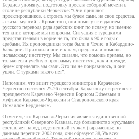
Бердиев упомянул подготовку проекта соборной мечети в
столице республики Черкесске: "Они пришлют
проектировщиков, а строить мы будем сами, на свои средства,
- сказал муфтий. - Кроме того, они помогут с изданием
русского перевода ряда арабских книг по исламу, но именно
тех книг, которые мы попросим. Ситуация с турецкими
представителями в корне не та, что была в 90-е годы с
арабами. Их проповедники тогда были в Чечне, в Кабардино-
Балкарии. Приходили они и к нам, предлагали помощь
исламскому институту. Мы сказали, что помощь примем, но
только если учебную программу института, как и прежде,
будем определять мы сами. Это им не понравилось, и они
ушли. С турками такого нет".
Напомним, что визит турецкого министра в Карачаево-
Черкесию состоялся 25-26 сентября. Бардакоглу встретился с
президентом Карачаево-Черкесии Борисом Эбзеевым и
муфтием Карачаево-Черкесии и Ставропольского края
Исмаилом Бердиевым.
Отметим, что Карачаево-Черкесия является единственной
республикой Северного Кавказа, где большинство мусульман
составляет народ, родственный туркам (карачаевцы; по
данным переписи 2002 года, они образуют 38,5% всех
жителей республики). Турецкий министр, находясь в