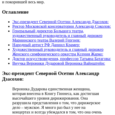
и покорившей весь мир.
Оглавление
Экс-президент Северной Осетии Александр Дзасохов:
Ректор Московской консерватории Александр Соколов:
Генеральный директор Большого театра,
художественный руководитель и главный дирижер
Мариинского театра Валерий Гергиев:
Народный артист РФ Даниил Крамер:
Художественный руководитель и главный дирижер
Женского симфонического оркестра Ксения Жарко:
Доктор искусствоведения, профессор Татьяна Батагова:
Внучка Вероники Дударовой Вероника Вайнштейн:
Экс-президент Северной Осетии Александр
Дзасохов:
Вероника Дударова единственная женщина,
которая внесена в Книгу Гиннеса, как достигшая
высочайшего уровня дирижирования. Она
разрушила представления о том, что дирижерское
дело – мужское. Я много раз был у нее на
концертах и всегда убеждался в том, что она очень