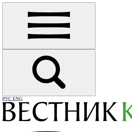
РУС
ENG