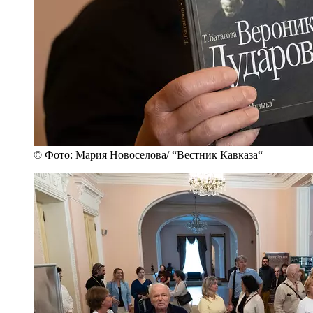
© Фото: Мария Новоселова/ “Вестник Кавказа“