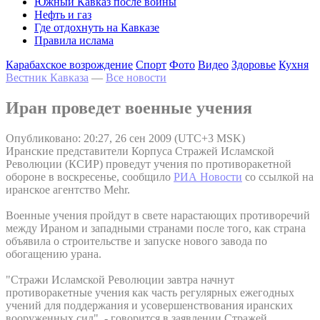
Южный Кавказ после войны
Нефть и газ
Где отдохнуть на Кавказе
Правила ислама
Карабахское возрождение
Спорт
Фото
Видео
Здоровье
Кухня
Вестник Кавказа
—
Все новости
Иран проведет военные учения
Опубликовано: 20:27, 26 сен 2009 (UTC+3 MSK)
Иранские представители Корпуса Стражей Исламской
Революции (КСИР) проведут учения по противоракетной
обороне в воскресенье, сообщило
РИА Новости
со ссылкой на
иранское агентство Mehr.
Военные учения пройдут в свете нарастающих противоречий
между Ираном и западными странами после того, как страна
объявила о строительстве и запуске нового завода по
обогащению урана.
"Стражи Исламской Революции завтра начнут
противоракетные учения как часть регулярных ежегодных
учений для поддержания и усовершенствования иранских
вооруженных сил", - говорится в заявлении Стражей