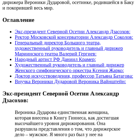
дирижера Вероники Дударовой, осетинке, родившейся в Баку
и покорившей весь мир.
Оглавление
Экс-президент Северной Осетии Александр Дзасохов:
Ректор Московской консерватории Александр Соколов:
Генеральный директор Большого театра,
художественный руководитель и главный дирижер
Мариинского театра Валерий Гергиев:
Народный артист РФ Даниил Крамер:
Художественный руководитель и главный дирижер
Женского симфонического оркестра Ксения Жарко:
Доктор искусствоведения, профессор Татьяна Батагова:
Внучка Вероники Дударовой Вероника Вайнштейн:
Экс-президент Северной Осетии Александр
Дзасохов:
Вероника Дударова единственная женщина,
которая внесена в Книгу Гиннеса, как достигшая
высочайшего уровня дирижирования. Она
разрушила представления о том, что дирижерское
дело – мужское. Я много раз был у нее на