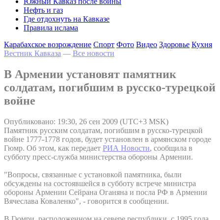
Южный Кавказ после войны
Нефть и газ
Где отдохнуть на Кавказе
Правила ислама
Карабахское возрождение
Спорт
Фото
Видео
Здоровье
Кухня
Вестник Кавказа
—
Все новости
В Армении установят памятник
солдатам, погибшим в русско-турецкой
войне
Опубликовано: 19:30, 26 сен 2009 (UTC+3 MSK)
Памятник русским солдатам, погибшим в русско-турецкой
войне 1777-1778 годов, будет установлен в армянском городе
Гюмр. Об этом, как передает
РИА Новости
, сообщила в
субботу пресс-служба министерства обороны Армении.
"Вопросы, связанные с установкой памятника, были
обсуждены на состоявшейся в субботу встрече министра
обороны Армении Сейрана Оганяна и посла РФ в Армении
Вячеслава Коваленко", - говорится в сообщении.
В Гюмри, расположенном на севере республики, с 1995 года