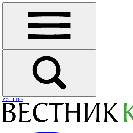
РУС
ENG