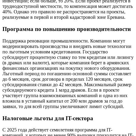
инвестиций; если больше, то 20%. Если проект реализуется в
труднодоступной местности, то компенсация может достигать
40%. Однако это правило не распространяется на проекты,
реализуемые в первой и второй кадастровой зоне Еревана.
Программа по повышению производительности
Поддержка реновации промышленности. Компании могут
модернизировать производства и внедрять новые технологии
по льготным условиям кредитования. Государство
субсидирует процентную ставку по тем кредитам или лизингу
(в драмах или валюте), которые компания берет в армянских
финансовых организациях на покупку нового оборудования.
Льготный период по погашению основной суммы составляет
до 6 месяцев, срок договора в пределах 120 месяцев, срок
субсидирования ставки до 42 месяцев. Максимальный размер
субсидируемого кредита 1 млрд драмов. Если в проекте
участвует группа взаимосвязанных компаний и одна из них
вложила в уставный капитал от 200 млн драмов за год до
заявки, то для всей группы увеличивают лимит субсидий.
Налоговые льготы для IT-сектора
С 2025 года действует семилетняя программа для IT-
компаний, у которых не менее 90% выручки приходится на IT-