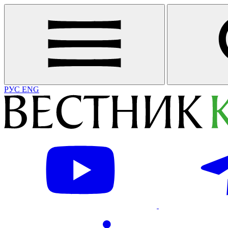
РУС
ENG