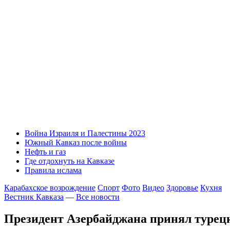
Война Израиля и Палестины 2023
Южный Кавказ после войны
Нефть и газ
Где отдохнуть на Кавказе
Правила ислама
Карабахское возрождение
Спорт
Фото
Видео
Здоровье
Кухня
Вестник Кавказа
—
Все новости
Президент Азербайджана принял турец