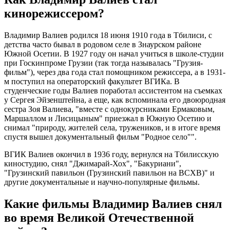
кинорежиссером?
Владимир Валиев родился 18 июня 1910 года в Тбилиси, с
детства часто бывал в родовом селе в Знаурском районе
Южной Осетии. В 1927 году он начал учиться в школе-студии
при Госкинпроме Грузии (так тогда называлась "Грузия-
фильм"), через два года стал помощником режиссера, а в 1931-
м поступил на операторский факультет ВГИКа. В
студенческие годы Валиев поработал ассистентом на съемках
у Сергея Эйзенштейна, а еще, как вспоминала его двоюродная
сестра Зоя Валиева, "вместе с однокурсниками Ермаковым,
Маршаллом и Лисицыным" приезжал в Южную Осетию и
снимал "природу, жителей села, тружеников, и в итоге время
спустя вышел документальный фильм "Родное село"".
ВГИК Валиев окончил в 1936 году, вернулся на Тбилисскую
киностудию, снял "Джимарай-Хох", "Бакуриани",
"Грузинский павильон (Грузинский павильон на ВСХВ)" и
другие документальные и научно-популярные фильмы.
Какие фильмы Владимир Валиев снял
во время Великой Отечественной