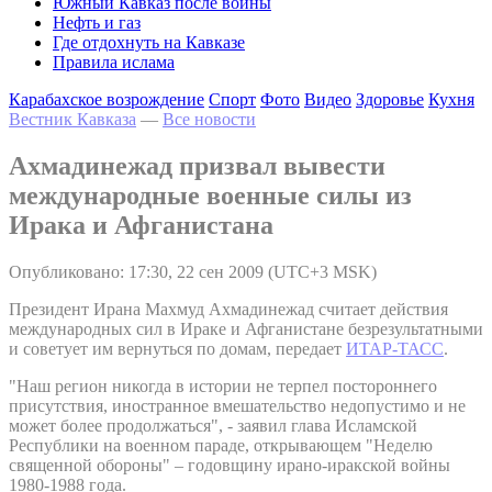
Южный Кавказ после войны
Нефть и газ
Где отдохнуть на Кавказе
Правила ислама
Карабахское возрождение
Спорт
Фото
Видео
Здоровье
Кухня
Вестник Кавказа
—
Все новости
Ахмадинежад призвал вывести
международные военные силы из
Ирака и Афганистана
Опубликовано: 17:30, 22 сен 2009 (UTC+3 MSK)
Президент Ирана Махмуд Ахмадинежад считает действия
международных сил в Ираке и Афганистане безрезультатными
и советует им вернуться по домам, передает
ИТАР-ТАСС
.
"Наш регион никогда в истории не терпел постороннего
присутствия, иностранное вмешательство недопустимо и не
может более продолжаться", - заявил глава Исламской
Республики на военном параде, открывающем "Неделю
священной обороны" – годовщину ирано-иракской войны
1980-1988 года.