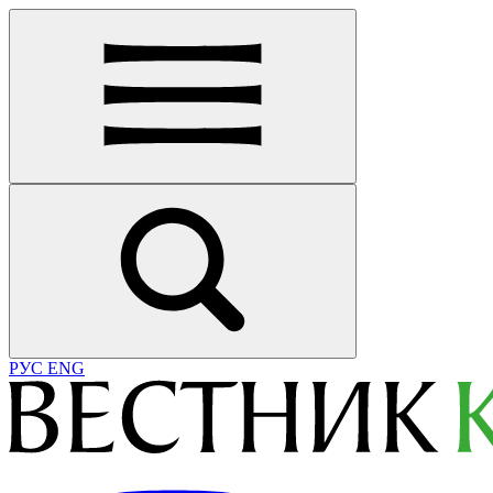
РУС
ENG