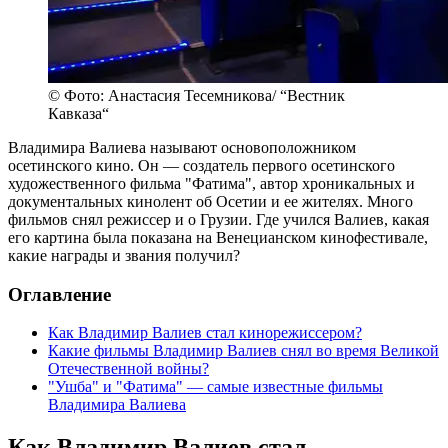
© Фото: Анастасия Тесемникова/ “Вестник
Кавказа“
Владимира Валиева называют основоположником
осетинского кино. Он — создатель первого осетинского
художественного фильма "Фатима", автор хроникальных и
документальных кинолент об Осетии и ее жителях. Много
фильмов снял режиссер и о Грузии. Где учился Валиев, какая
его картина была показана на Венецианском кинофестивале,
какие награды и звания получил?
Оглавление
Как Владимир Валиев стал кинорежиссером?
Какие фильмы Владимир Валиев снял во время Великой
Отечественной войны?
"Ушба" и "Фатима" — самые известные фильмы
Владимира Валиева
Как Владимир Валиев стал