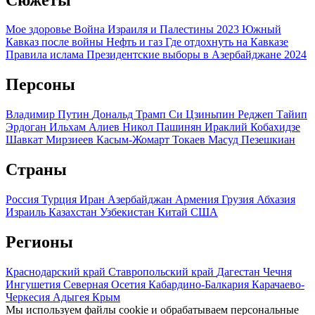
Мое здоровье
Война Израиля и Палестины 2023
Южный
Кавказ после войны
Нефть и газ
Где отдохнуть на Кавказе
Правила ислама
Президентские выборы в Азербайджане 2024
Персоны
Владимир Путин
Дональд Трамп
Си Цзиньпин
Реджеп Тайип
Эрдоган
Ильхам Алиев
Никол Пашинян
Ираклий Кобахидзе
Шавкат Мирзиеев
Касым-Жомарт Токаев
Масуд Пезешкиан
Страны
Россия
Турция
Иран
Азербайджан
Армения
Грузия
Абхазия
Израиль
Казахстан
Узбекистан
Китай
США
Регионы
Краснодарский край
Ставропольский край
Дагестан
Чечня
Ингушетия
Северная Осетия
Кабардино-Балкария
Карачаево-
Черкесия
Адыгея
Крым
Мы используем файлы cookie и обрабатываем персональные