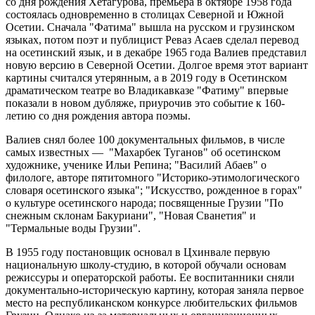
со дня рождения Хетагурова, премьера в октябре 1958 года
состоялась одновременно в столицах Северной и Южной
Осетии. Сначала "Фатима" вышла на русском и грузинском
языках, потом поэт и публицист Реваз Асаев сделал перевод
на осетинский язык, и в декабре 1965 года Валиев представил
новую версию в Северной Осетии. Долгое время этот вариант
картины считался утерянным, а в 2019 году в Осетинском
драматическом театре во Владикавказе "Фатиму" впервые
показали в новом дубляже, приурочив это событие к 160-
летию со дня рождения автора поэмы.
Валиев снял более 100 документальных фильмов, в числе
самых известных — "Махарбек Туганов" об осетинском
художнике, ученике Ильи Репина; "Василий Абаев" о
филологе, авторе пятитомного "Историко-этимологического
словаря осетинского языка"; "Искусство, рожденное в горах"
о культуре осетинского народа; посвященные Грузии "По
снежным склонам Бакуриани", "Новая Сванетия" и
"Термальные воды Грузии".
В 1955 году постановщик основал в Цхинвале первую
национальную школу-студию, в которой обучали основам
режиссуры и операторской работы. Ее воспитанники сняли
документально-историческую картину, которая заняла первое
место на республиканском конкурсе любительских фильмов