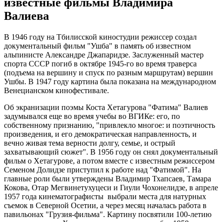
известные фильмы Владимира
Валиева
В 1946 году на Тбилисской киностудии режиссер создал
документальный фильм "Ушба" в память об известном
альпинисте Александре Джапаридзе. Заслуженный мастер
спорта СССР погиб в октябре 1945-го во время траверса
(подъема на вершину и спуск по разным маршрутам) вершин
Ушбы. В 1947 году картина была показана на международном
Венецианском кинофестивале.
Об экранизации поэмы Коста Хетагурова "Фатима" Валиев
задумывался еще во время учебы во ВГИКе: его, по
собственному признанию, "привлекло многое: и поэтичность
произведения, и его демократическая направленность, и
вечно живая тема верности долгу, семье, и острый
захватывающий сюжет". В 1956 году он снял документальный
фильм о Хетагурове, а потом вместе с известным режиссером
Семеном Долидзе приступил к работе над "Фатимой". На
главные роли были утверждены Владимир Тхапсаев, Тамара
Кокова, Отар Мегвинетухуцеси и Гиули Чохонелидзе, в апреле
1957 года кинематографисты выбрали места для натурных
съемок в Северной Осетии, а через месяц началась работа в
павильонах "Грузия-фильма". Картину посвятили 100-летию