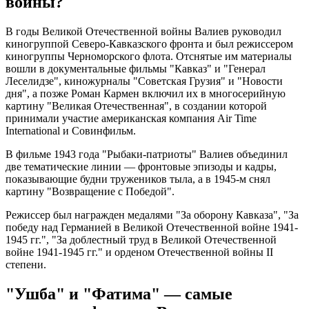
войны?
В годы Великой Отечественной войны Валиев руководил
киногруппой Северо-Кавказского фронта и был режиссером
киногруппы Черноморского флота. Отснятые им материалы
вошли в документальные фильмы "Кавказ" и "Генерал
Леселидзе", киножурналы "Советская Грузия" и "Новости
дня", а позже Роман Кармен включил их в многосерийную
картину "Великая Отечественная", в создании которой
принимали участие американская компания Air Time
International и Совинфильм.
В фильме 1943 года "Рыбаки-патриоты" Валиев объединил
две тематические линии — фронтовые эпизоды и кадры,
показывающие будни тружеников тыла, а в 1945-м снял
картину "Возвращение с Победой".
Режиссер был награжден медалями "За оборону Кавказа", "За
победу над Германией в Великой Отечественной войне 1941-
1945 гг.", "За доблестный труд в Великой Отечественной
войне 1941-1945 гг." и орденом Отечественной войны II
степени.
"Ушба" и "Фатима" — самые