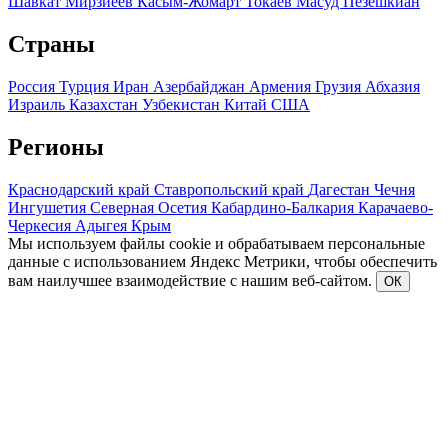
Шавкат Мирзиеев
Касым-Жомарт Токаев
Масуд Пезешкиан
Страны
Россия
Турция
Иран
Азербайджан
Армения
Грузия
Абхазия
Израиль
Казахстан
Узбекистан
Китай
США
Регионы
Краснодарский край
Ставропольский край
Дагестан
Чечня
Ингушетия
Северная Осетия
Кабардино-Балкария
Карачаево-
Черкесия
Адыгея
Крым
Мы используем файлы cookie и обрабатываем персональные
данные с использованием Яндекс Метрики, чтобы обеспечить
вам наилучшее взаимодействие с нашим веб-сайтом.
ОК