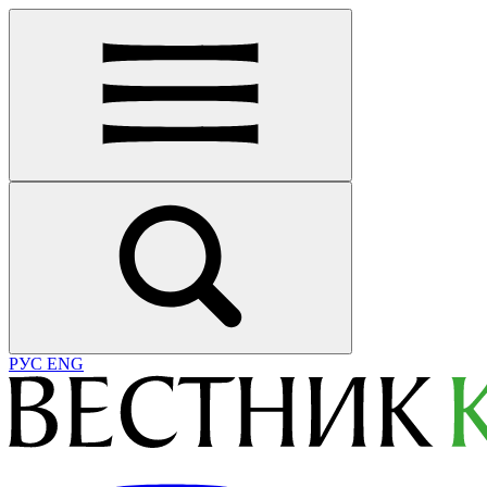
РУС
ENG