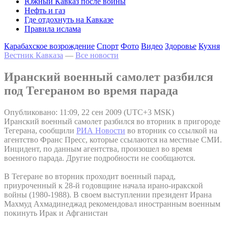
Южный Кавказ после войны
Нефть и газ
Где отдохнуть на Кавказе
Правила ислама
Карабахское возрождение
Спорт
Фото
Видео
Здоровье
Кухня
Вестник Кавказа
—
Все новости
Иранский военный самолет разбился
под Тегераном во время парада
Опубликовано: 11:09, 22 сен 2009 (UTC+3 MSK)
Иранский военный самолет разбился во вторник в пригороде
Тегерана, сообщили
РИА Новости
во вторник со ссылкой на
агентство Франс Пресс, которые ссылаются на местные СМИ.
Инцидент, по данным агентства, произошел во время
военного парада. Другие подробности не сообщаются.
В Тегеране во вторник проходит военный парад,
приуроченный к 28-й годовщине начала ирано-иракской
войны (1980-1988). В своем выступлении президент Ирана
Махмуд Ахмадинеджад рекомендовал иностранным военным
покинуть Ирак и Афганистан