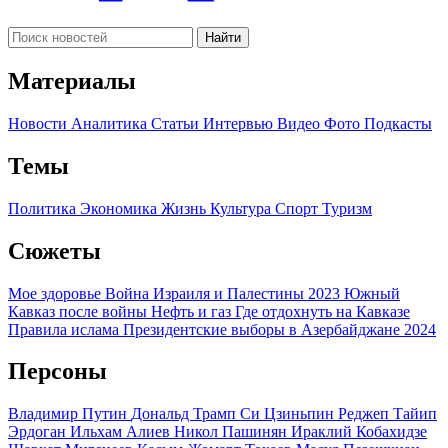
Найти
Материалы
Новости
Аналитика
Статьи
Интервью
Видео
Фото
Подкасты
Темы
Политика
Экономика
Жизнь
Культура
Спорт
Туризм
Сюжеты
Мое здоровье
Война Израиля и Палестины 2023
Южный
Кавказ после войны
Нефть и газ
Где отдохнуть на Кавказе
Правила ислама
Президентские выборы в Азербайджане 2024
Персоны
Владимир Путин
Дональд Трамп
Си Цзиньпин
Реджеп Тайип
Эрдоган
Ильхам Алиев
Никол Пашинян
Ираклий Кобахидзе