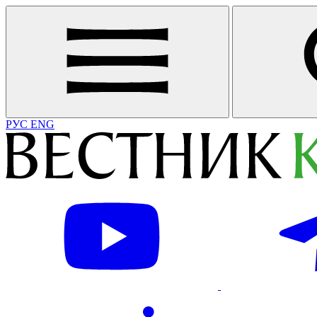
РУС
ENG