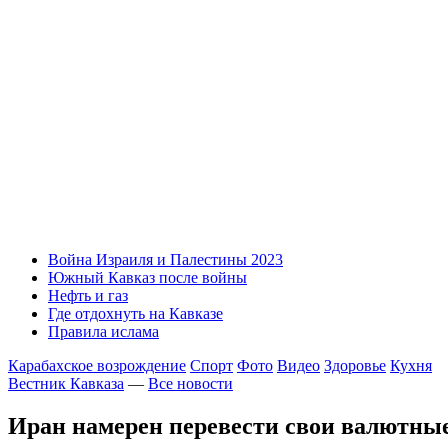
Война Израиля и Палестины 2023
Южный Кавказ после войны
Нефть и газ
Где отдохнуть на Кавказе
Правила ислама
Карабахское возрождение
Спорт
Фото
Видео
Здоровье
Кухня
Вестник Кавказа
—
Все новости
Иран намерен перевести свои валютные