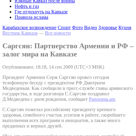
Южный Кавказ после войны
Нефть и газ
Где отдохнуть на Кавказе
Правила ислама
Карабахское возрождение
Спорт
Фото
Видео
Здоровье
Кухня
Вестник Кавказа
—
Все новости
Саргсян: Партнерство Армении и РФ –
залог мира на Кавказе
Опубликовано: 18:18, 14 сен 2009 (UTC+3 MSK)
Президент Армении Серж Саргсян провел сегодня
телефонную беседу с президентом РФ Дмитрием
Медведевым. Как сообщили в пресс-службе главы армянского
государства, в ходе разговора С.Саргсян поздравил
Д.Медведева с днем рождения, сообщает
Panorama.am
.
С.Саргсян пожелал российскому президенту крепкого
здоровья, семейного счастья, успехов в работе, скорейшего
выполнения всех программ и инициатив, а также много
преданных и верных друзей.