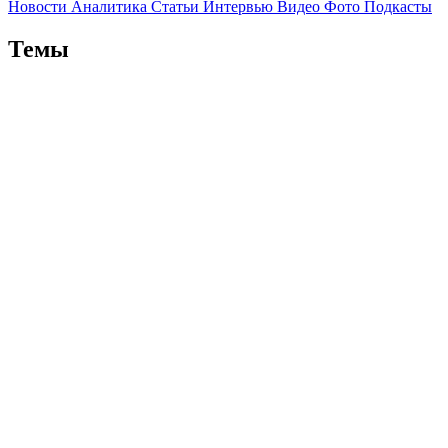
Новости
Аналитика
Статьи
Интервью
Видео
Фото
Подкасты
Темы
Политика
Экономика
Жизнь
Культура
Спорт
Туризм
Сюжеты
Мое здоровье
Война Израиля и Палестины 2023
Южный
Кавказ после войны
Нефть и газ
Где отдохнуть на Кавказе
Правила ислама
Президентские выборы в Азербайджане 2024
Персоны
Владимир Путин
Дональд Трамп
Си Цзиньпин
Реджеп Тайип
Эрдоган
Ильхам Алиев
Никол Пашинян
Ираклий Кобахидзе
Шавкат Мирзиеев
Касым-Жомарт Токаев
Масуд Пезешкиан
Страны
Россия
Турция
Иран
Азербайджан
Армения
Грузия
Абхазия
Израиль
Казахстан
Узбекистан
Китай
США