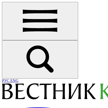
РУС
ENG