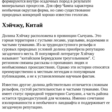
формируются внутри осадочных пород в результате
минеральных процессов. Для сфер Чампа характерна
необычная округлая форма, но само существование
природных конкреций хорошо известно геологам.
Хэйчжу, Китай
Долина Хэйчжу расположена в провинции Сычуань. Это
горная территория с густыми лесами, ущельями, водоемами и
частыми туманами. Из-за труднодоступного рельефа и
суровых природных условий долина приобрела репутацию
загадочного места. В популярной литературе Хэйчжу
называют "китайским Бермудским треугольником". С
регионом связаны рассказы о пропавших людях и
необъяснимых происшествиях. Однако эти истории относятся
преимущественно к местным легендам и популярным
публикациям, а не к установленным научным фактам.
Известно другое: долина действительно отличается сложным
рельефом, густой растительностью и частыми туманами. Она
имеет статус природной территории Сычуани, а часть района
остается труднодоступной для человека. Именно сочетание
изолированности и необычного ландшафта и поддерживает ее
загадочную репутацию.