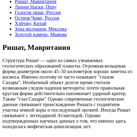
Ришат, Мавритания
Линии Наски, Перу
Голосов овраг, Россия
Остров Чамп, Россия
Хэйчжу, Китай
Зона молчания, Мексика
Золотой камень, Мьянма
Ришат, Мавритания
Структура Ришат — одно из самых узнаваемых
геологических образований планеты. Огромная кольцевая
форма диаметром около 45–50 километров хорошо заметна из
космоса. Именно поэтому ее часто называют "глазом
Сахары". Необычный объект долгое время считали
возможным следом падения метеорита: почти правильная
круглая форма действительно напоминает ударный кратер.
Также "глаз Сахары" Однако современные геологические
данные связывают происхождение Ришата с поднятием
участка земной коры и последующей эрозией. Иногда Ришат
связывают с легендарной Атлантидой. Однако
подтвержденных научных данных о том, что именно здесь
находилась мифическая цивилизация, нет.