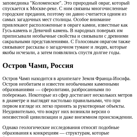
заповедника "Коломенское". Это природный овраг, который
спускается к Москве-реке. С ним связаны многочисленные
городские предания, поэтому он давно считается одним из
самых загадочных мест столицы. Особое внимание
привлекают расположенные в овраге камни, известные как
Гусь-камень и Девичий камень. В народных поверьях им
приписывали необычные свойства и связывали с древними
сакральными представлениями. С Голосовым оврагом также
связывают рассказы о загадочном тумане и людях, которые
якобы исчезали, а затем появлялись спустя долгие годы.
Остров Чамп, Россия
Остров Чамп находится в архипелаге Земля Франца-Иосифа.
Остров необитаем и известен необычными каменными
образованиями — сферолитами, разбросанными по
побережью. Некоторые из сфер достигают нескольких метров
в диаметре и выглядят настолько правильными, что при
первом взгляде их легко принять за рукотворные объекты.
Неудивительно, что вокруг них возникли версии о
неизвестной цивилизации и даже внеземном происхождении.
Однако геологические исследования относят подобные
образования к конкрециям — структурам, которые