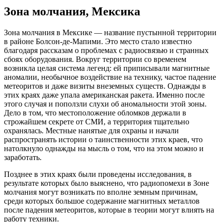
Зона молчания, Мексика
Зона молчания в Мексике — название пустынной территории
в районе Болсон-де-Мапими. Это место стало известно
благодаря рассказам о проблемах с радиосвязью и странных
сбоях оборудования. Вокруг территории со временем
возникла целая система легенд: ей приписывали магнитные
аномалии, необычное воздействие на технику, частое падение
метеоритов и даже визиты внеземных существ. Однажды в
этих краях даже упала американская ракета. Именно после
этого случая и поползли слухи об аномальности этой зоны.
Дело в том, что местоположение обломков держали в
строжайшем секрете от СМИ, а территория тщательно
охранялась. Местные нанятые для охраны и начали
распространять истории о таинственности этих краев, что
натолкнуло однажды на мысль о том, что на этом можно и
заработать.
Позднее в этих краях были проведены исследования, в
результате которых было выяснено, что радиопомехи в Зоне
молчания могут возникать по вполне земным причинам,
среди которых большое содержание магнитных металлов
после падения метеоритов, которые в теории могут влиять на
работу техники.