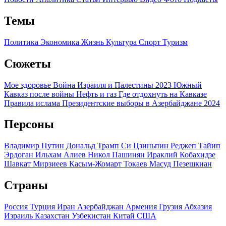
Темы
Политика
Экономика
Жизнь
Культура
Спорт
Туризм
Сюжеты
Мое здоровье
Война Израиля и Палестины 2023
Южный
Кавказ после войны
Нефть и газ
Где отдохнуть на Кавказе
Правила ислама
Президентские выборы в Азербайджане 2024
Персоны
Владимир Путин
Дональд Трамп
Си Цзиньпин
Реджеп Тайип
Эрдоган
Ильхам Алиев
Никол Пашинян
Ираклий Кобахидзе
Шавкат Мирзиеев
Касым-Жомарт Токаев
Масуд Пезешкиан
Страны
Россия
Турция
Иран
Азербайджан
Армения
Грузия
Абхазия
Израиль
Казахстан
Узбекистан
Китай
США