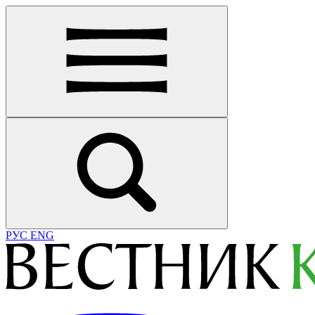
РУС
ENG